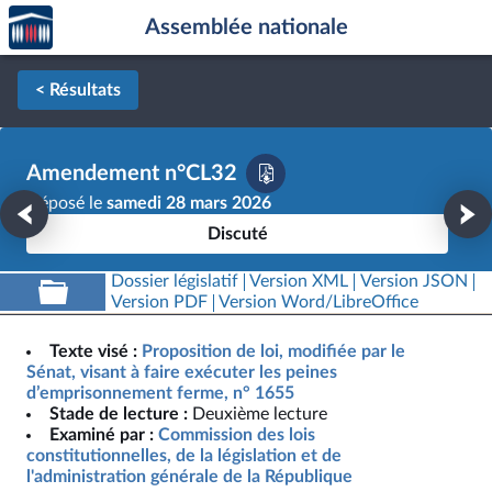
Accèder
Aller au contenu
Aller en bas de la page
Assemblée nationale
à la
page
d'accueil
< Résultats
Amendement n°CL32
Déposé le
samedi 28 mars 2026
Discuté
Dossier législatif
Version XML
Version JSON
Version PDF
Version Word/LibreOffice
Texte visé :
Proposition de loi, modifiée par le
Sénat, visant à faire exécuter les peines
d’emprisonnement ferme, n° 1655
Stade de lecture :
Deuxième lecture
Examiné par :
Commission des lois
constitutionnelles, de la législation et de
l'administration générale de la République