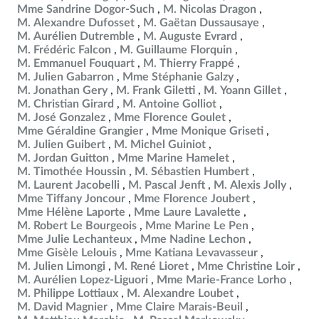
Mme Sandrine Dogor-Such
M. Nicolas Dragon
M. Alexandre Dufosset
M. Gaëtan Dussausaye
M. Aurélien Dutremble
M. Auguste Evrard
M. Frédéric Falcon
M. Guillaume Florquin
M. Emmanuel Fouquart
M. Thierry Frappé
M. Julien Gabarron
Mme Stéphanie Galzy
M. Jonathan Gery
M. Frank Giletti
M. Yoann Gillet
M. Christian Girard
M. Antoine Golliot
M. José Gonzalez
Mme Florence Goulet
Mme Géraldine Grangier
Mme Monique Griseti
M. Julien Guibert
M. Michel Guiniot
M. Jordan Guitton
Mme Marine Hamelet
M. Timothée Houssin
M. Sébastien Humbert
M. Laurent Jacobelli
M. Pascal Jenft
M. Alexis Jolly
Mme Tiffany Joncour
Mme Florence Joubert
Mme Hélène Laporte
Mme Laure Lavalette
M. Robert Le Bourgeois
Mme Marine Le Pen
Mme Julie Lechanteux
Mme Nadine Lechon
Mme Gisèle Lelouis
Mme Katiana Levavasseur
M. Julien Limongi
M. René Lioret
Mme Christine Loir
M. Aurélien Lopez-Liguori
Mme Marie-France Lorho
M. Philippe Lottiaux
M. Alexandre Loubet
M. David Magnier
Mme Claire Marais-Beuil