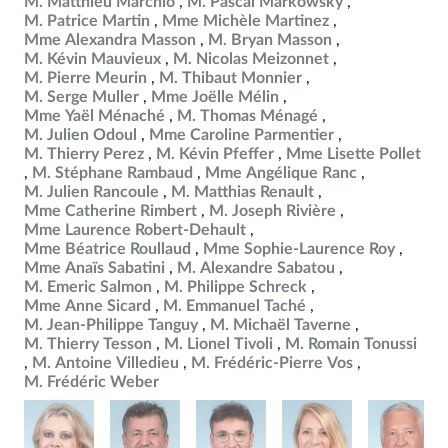
M. Matthieu Marchio
M. Pascal Markowsky
M. Patrice Martin
Mme Michèle Martinez
Mme Alexandra Masson
M. Bryan Masson
M. Kévin Mauvieux
M. Nicolas Meizonnet
M. Pierre Meurin
M. Thibaut Monnier
M. Serge Muller
Mme Joëlle Mélin
Mme Yaël Ménaché
M. Thomas Ménagé
M. Julien Odoul
Mme Caroline Parmentier
M. Thierry Perez
M. Kévin Pfeffer
Mme Lisette Pollet
M. Stéphane Rambaud
Mme Angélique Ranc
M. Julien Rancoule
M. Matthias Renault
Mme Catherine Rimbert
M. Joseph Rivière
Mme Laurence Robert-Dehault
Mme Béatrice Roullaud
Mme Sophie-Laurence Roy
Mme Anaïs Sabatini
M. Alexandre Sabatou
M. Emeric Salmon
M. Philippe Schreck
Mme Anne Sicard
M. Emmanuel Taché
M. Jean-Philippe Tanguy
M. Michaël Taverne
M. Thierry Tesson
M. Lionel Tivoli
M. Romain Tonussi
M. Antoine Villedieu
M. Frédéric-Pierre Vos
M. Frédéric Weber