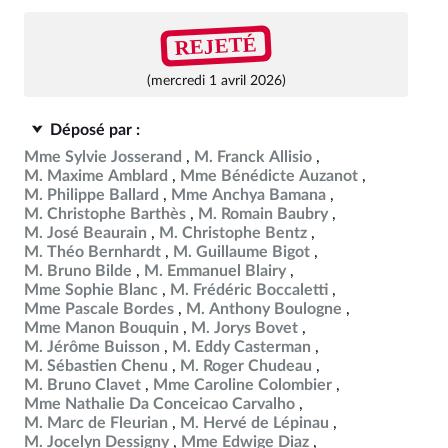
REJETÉ
(mercredi 1 avril 2026)
Déposé par :
Mme Sylvie Josserand
M. Franck Allisio
M. Maxime Amblard
Mme Bénédicte Auzanot
M. Philippe Ballard
Mme Anchya Bamana
M. Christophe Barthès
M. Romain Baubry
M. José Beaurain
M. Christophe Bentz
M. Théo Bernhardt
M. Guillaume Bigot
M. Bruno Bilde
M. Emmanuel Blairy
Mme Sophie Blanc
M. Frédéric Boccaletti
Mme Pascale Bordes
M. Anthony Boulogne
Mme Manon Bouquin
M. Jorys Bovet
M. Jérôme Buisson
M. Eddy Casterman
M. Sébastien Chenu
M. Roger Chudeau
M. Bruno Clavet
Mme Caroline Colombier
Mme Nathalie Da Conceicao Carvalho
M. Marc de Fleurian
M. Hervé de Lépinau
M. Jocelyn Dessigny
Mme Edwige Diaz