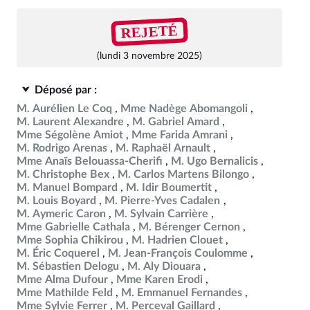
REJETÉ
(lundi 3 novembre 2025)
Déposé par :
M. Aurélien Le Coq
Mme Nadège Abomangoli
M. Laurent Alexandre
M. Gabriel Amard
Mme Ségolène Amiot
Mme Farida Amrani
M. Rodrigo Arenas
M. Raphaël Arnault
Mme Anaïs Belouassa-Cherifi
M. Ugo Bernalicis
M. Christophe Bex
M. Carlos Martens Bilongo
M. Manuel Bompard
M. Idir Boumertit
M. Louis Boyard
M. Pierre-Yves Cadalen
M. Aymeric Caron
M. Sylvain Carrière
Mme Gabrielle Cathala
M. Bérenger Cernon
Mme Sophia Chikirou
M. Hadrien Clouet
M. Éric Coquerel
M. Jean-François Coulomme
M. Sébastien Delogu
M. Aly Diouara
Mme Alma Dufour
Mme Karen Erodi
Mme Mathilde Feld
M. Emmanuel Fernandes
Mme Sylvie Ferrer
M. Perceval Gaillard