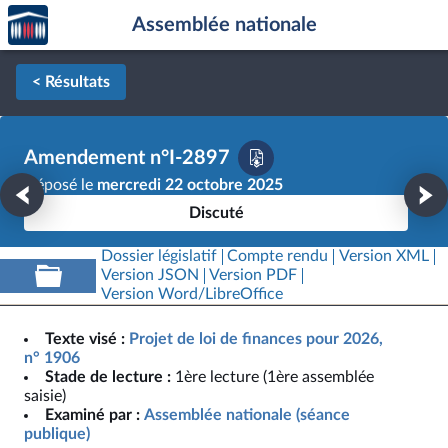
Accèder
Aller au contenu
Aller en bas de la page
Assemblée nationale
à la
page
d'accueil
< Résultats
Amendement n°I-2897
Déposé le
mercredi 22 octobre 2025
Discuté
Dossier législatif
Compte rendu
Version XML
Version JSON
Version PDF
Version Word/LibreOffice
Texte visé :
Projet de loi de finances pour 2026,
n° 1906
Stade de lecture :
1ère lecture (1ère assemblée
saisie)
Examiné par :
Assemblée nationale (séance
publique)