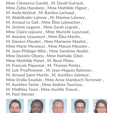
Mme Clémence Guetté
M. David Guiraud
Mme Zahia Hamdane
Mme Mathilde Hignet
M. Andy Kerbrat
M. Bastien Lachaud
M. Abdelkader Lahmar
M. Maxime Laisney
M. Arnaud Le Gall
Mme Élise Leboucher
M. Jérôme Legavre
Mme Sarah Legrain
Mme Claire Lejeune
Mme Murielle Lepvraud
M. Antoine Léaument
Mme Élisa Martin
M. Damien Maudet
Mme Marianne Maximi
Mme Marie Mesmeur
Mme Manon Meunier
M. Jean-Philippe Nilor
Mme Sandrine Nosbé
Mme Danièle Obono
Mme Nathalie Oziol
Mme Mathilde Panot
M. René Pilato
M. François Piquemal
M. Thomas Portes
M. Loïc Prud'homme
M. Jean-Hugues Ratenon
M. Arnaud Saint-Martin
M. Aurélien Saintoul
Mme Ersilia Soudais
Mme Anne Stambach-Terrenoir
M. Aurélien Taché
Mme Andrée Taurinya
M. Matthias Tavel
Mme Aurélie Trouvé
M. Paul Vannier