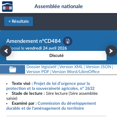
Accèder
Aller au contenu
Aller en bas de la page
Assemblée nationale
à la
page
d'accueil
< Résultats
Amendement n°CD484
Déposé le
vendredi 24 avril 2026
Discuté
Dossier législatif
Version XML
Version JSON
Version PDF
Version Word/LibreOffice
Texte visé :
Projet de loi d’urgence pour la
protection et la souveraineté agricoles, n° 2632
Stade de lecture :
1ère lecture (1ère assemblée
saisie)
Examiné par :
Commission du développement
durable et de l'aménagement du territoire