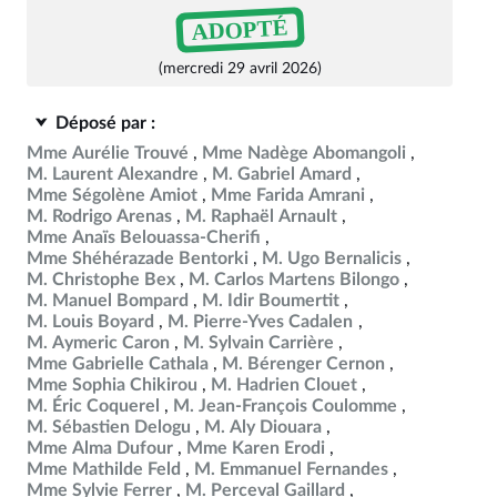
ADOPTÉ
(mercredi 29 avril 2026)
Déposé par :
Mme Aurélie Trouvé
Mme Nadège Abomangoli
M. Laurent Alexandre
M. Gabriel Amard
Mme Ségolène Amiot
Mme Farida Amrani
M. Rodrigo Arenas
M. Raphaël Arnault
Mme Anaïs Belouassa-Cherifi
Mme Shéhérazade Bentorki
M. Ugo Bernalicis
M. Christophe Bex
M. Carlos Martens Bilongo
M. Manuel Bompard
M. Idir Boumertit
M. Louis Boyard
M. Pierre-Yves Cadalen
M. Aymeric Caron
M. Sylvain Carrière
Mme Gabrielle Cathala
M. Bérenger Cernon
Mme Sophia Chikirou
M. Hadrien Clouet
M. Éric Coquerel
M. Jean-François Coulomme
M. Sébastien Delogu
M. Aly Diouara
Mme Alma Dufour
Mme Karen Erodi
Mme Mathilde Feld
M. Emmanuel Fernandes
Mme Sylvie Ferrer
M. Perceval Gaillard