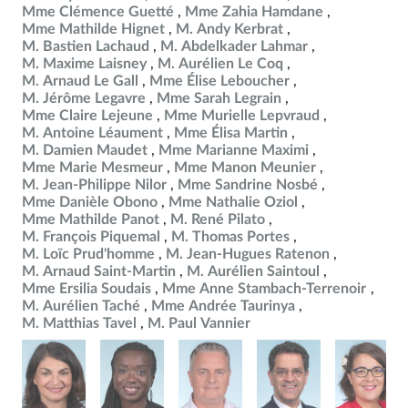
Mme Clémence Guetté
Mme Zahia Hamdane
Mme Mathilde Hignet
M. Andy Kerbrat
M. Bastien Lachaud
M. Abdelkader Lahmar
M. Maxime Laisney
M. Aurélien Le Coq
M. Arnaud Le Gall
Mme Élise Leboucher
M. Jérôme Legavre
Mme Sarah Legrain
Mme Claire Lejeune
Mme Murielle Lepvraud
M. Antoine Léaument
Mme Élisa Martin
M. Damien Maudet
Mme Marianne Maximi
Mme Marie Mesmeur
Mme Manon Meunier
M. Jean-Philippe Nilor
Mme Sandrine Nosbé
Mme Danièle Obono
Mme Nathalie Oziol
Mme Mathilde Panot
M. René Pilato
M. François Piquemal
M. Thomas Portes
M. Loïc Prud'homme
M. Jean-Hugues Ratenon
M. Arnaud Saint-Martin
M. Aurélien Saintoul
Mme Ersilia Soudais
Mme Anne Stambach-Terrenoir
M. Aurélien Taché
Mme Andrée Taurinya
M. Matthias Tavel
M. Paul Vannier