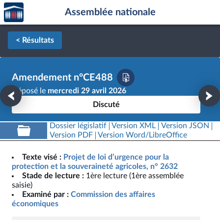
Accèder
Aller au contenu
Aller en bas de la page
Assemblée nationale
à la
page
d'accueil
< Résultats
Amendement n°CE488
Déposé le
mercredi 29 avril 2026
Discuté
Dossier législatif
Version XML
Version JSON
Version PDF
Version Word/LibreOffice
Texte visé :
Projet de loi d’urgence pour la
protection et la souveraineté agricoles, n° 2632
Stade de lecture :
1ère lecture (1ère assemblée
saisie)
Examiné par :
Commission des affaires
économiques