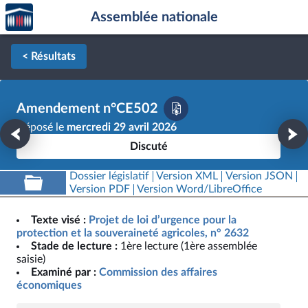
Accèder
Aller au contenu
Aller en bas de la page
Assemblée nationale
à la
page
d'accueil
< Résultats
Amendement n°CE502
Déposé le
mercredi 29 avril 2026
Discuté
Dossier législatif
Version XML
Version JSON
Version PDF
Version Word/LibreOffice
Texte visé :
Projet de loi d’urgence pour la
protection et la souveraineté agricoles, n° 2632
Stade de lecture :
1ère lecture (1ère assemblée
saisie)
Examiné par :
Commission des affaires
économiques