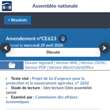
Accèder
Aller au contenu
Aller en bas de la page
Assemblée nationale
à la
page
d'accueil
< Résultats
Amendement n°CE623
Déposé le
mercredi 29 avril 2026
Discuté
Dossier législatif
Version XML
Version JSON
Version PDF
Version Word/LibreOffice
Texte visé :
Projet de loi d’urgence pour la
protection et la souveraineté agricoles, n° 2632
Stade de lecture :
1ère lecture (1ère assemblée
saisie)
Examiné par :
Commission des affaires
économiques