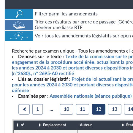
Filtrer parmi les amendements
Trier ces résultats par ordre de passage
Génére
Générer une liasse RTF
Voir tous les amendements législatifs sur open 
Recherche par examen unique - Tous les amendements ci-d
Déposés sur le texte :
Texte de la commission sur le pro
engagement de la procédure accélérée, actualisant la pro
les années 2024 à 2030 et portant diverses dispositions i
(n°2630)., n° 2695-A0 rectifié
Liés au dossier législatif :
Projet de loi actualisant la p
pour les années 2024 à 2030 et portant diverses dispositi
défense
Examinés par :
Assemblée nationale (séance publique)
1
...
10
11
12
13
1
n°
Emplacement
Auteur
Éta