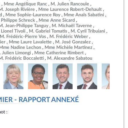
d
Mme Angélique Ranc
M. Julien Rancoule
M. Joseph Rivière
Mme Laurence Robert-Dehault
d
Mme Sophie-Laurence Roy
Mme Anaïs Sabatini
 Philippe Schreck
Mme Anne Sicard
M. Jean-Philippe Tanguy
M. Michaël Taverne
 Lionel Tivoli
M. Gabriel Tomatis
M. Cyril Tribuiani
M. Frédéric-Pierre Vos
M. Frédéric Weber
ier
Mme Laure Lavalette
M. José Gonzalez
Mme Nadine Lechon
Mme Michèle Martinez
 Julien Limongi
Mme Catherine Rimbert
M. Frédéric Boccaletti
M. Alexandre Sabatou
MIER - RAPPORT ANNEXÉ
mot :