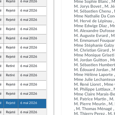
Mme Sophie Blanc
M
é
Rejeté
6 mai 2026
29 avril 2026
M. Jorys Bovet
M. Jé
é
Rejeté
6 mai 2026
29 avril 2026
M. Sébastien Chenu
au Front Populaire
Mme Nathalie Da Conc
é
Rejeté
6 mai 2026
29 avril 2026
M. Hervé de Lépinau
au Front Populaire
Mme Edwige Diaz
Mm
é
Rejeté
6 mai 2026
29 avril 2026
M. Alexandre Dufosse
au Front Populaire
M. Auguste Evrard
M.
é
Rejeté
6 mai 2026
29 avril 2026
M. Emmanuel Fouquar
au Front Populaire
Mme Stéphanie Galzy
é
Rejeté
6 mai 2026
29 avril 2026
M. Christian Girard
M
Mme Monique Griseti
é
Rejeté
6 mai 2026
29 avril 2026
M. Jordan Guitton
Mm
M. Sébastien Humber
é
Retiré
6 mai 2026
29 avril 2026
M. Édouard Jordan
M
Mme Hélène Laporte
é
Retiré
6 mai 2026
27 avril 2026
Mme Julie Lechanteu
M. René Lioret
Mme C
é
Rejeté
6 mai 2026
29 avril 2026
M. Philippe Lottiaux
é
Rejeté
6 mai 2026
29 avril 2026
Mme Claire Marais-Be
au Front Populaire
M. Patrice Martin
M.
é
Rejeté
6 mai 2026
29 avril 2026
M. Pierre Meurin
M. 
M. Thomas Ménagé
é
Rejeté
6 mai 2026
29 avril 2026
M. Thierry Perez
M. 
au Front Populaire