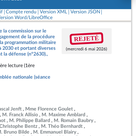
if
Compte rendu
Version XML
Version JSON
ersion Word/LibreOffice
e la commission sur le
REJETÉ
ngagement de la procédure
 la programmation militaire
à 2030 et portant diverses
(mercredi 6 mai 2026)
t la défense (n°2630).,
ère lecture (1ère
blée nationale (séance
scal Jenft
Mme Florence Goulet
M. Franck Allisio
M. Maxime Amblard
not
M. Philippe Ballard
M. Romain Baubry
Christophe Bentz
M. Théo Bernhardt
. Bruno Bilde
M. Emmanuel Blairy