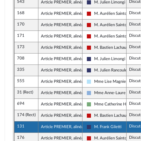
543
Discut
Article PREMIER, alinéa 36
M. Julien Limongi
Rassemblement National
168
Discut
Article PREMIER, alinéa 37
M. Aurélien Saintoul
La France insoumise - Nouve
170
Discut
Article PREMIER, alinéa 37
M. Aurélien Saintoul
La France insoumise - Nouve
171
Discut
Article PREMIER, alinéa 37
M. Aurélien Saintoul
La France insoumise - Nouve
173
Discut
Article PREMIER, alinéa 38
M. Bastien Lachaud
La France insoumise - Nouve
708
Discut
Article PREMIER, alinéa 38
M. Julien Limongi
Rassemblement National
335
Discut
Article PREMIER, alinéa 38
M. Julien Rancoule
Rassemblement National
555
Discut
Article PREMIER, alinéa 39
Mme Lise Magnier
Horizons & Indépendants
31 (Rect)
Discut
Article PREMIER, alinéa 39
Mme Anne-Laure Blin
Droite Républicaine
694
Discut
Article PREMIER, alinéa 39
Mme Catherine Hervieu
Écologiste et Social
174 (Rect)
Discut
Article PREMIER, alinéa 40
M. Bastien Lachaud
La France insoumise - Nouve
131
Discut
Article PREMIER, alinéa 42
M. Frank Giletti
Rassemblement National
176
Discut
Article PREMIER, alinéa 42
M. Aurélien Saintoul
La France insoumise - Nouve