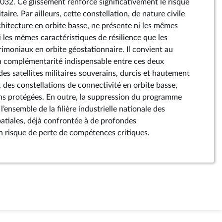
032. Ce glissement renforce significativement le risque
aire. Par ailleurs, cette constellation, de nature civile
chitecture en orbite basse, ne présente ni les mêmes
i les mêmes caractéristiques de résilience que les
atrimoniaux en orbite géostationnaire. Il convient au
la complémentarité indispensable entre ces deux
des satellites militaires souverains, durcis et hautement
t, des constellations de connectivité en orbite basse,
ins protégées. En outre, la suppression du programme
l’ensemble de la filière industrielle nationale des
tiales, déjà confrontée à de profondes
un risque de perte de compétences critiques.