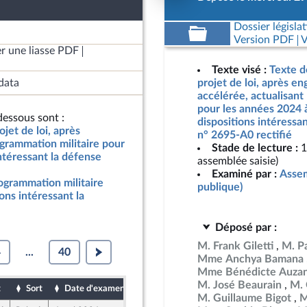
Dossier législat
Version PDF
V
r une liasse PDF
Texte visé :
Texte d
data
projet de loi, après e
accélérée, actualisant
pour les années 2024 
essous sont :
dispositions intéressan
jet de loi, après
n° 2695-A0 rectifié
grammation militaire pour
Stade de lecture :
1
ntéressant la défense
assemblée saisie)
Examiné par :
Assem
rogrammation militaire
publique)
ons intéressant la
Déposé par :
M. Frank Giletti
M. Pa
4
...
40
Mme Anchya Bamana
Mme Bénédicte Auza
M. José Beaurain
M. 
t
Sort
Date d'examen
Date de dépôt
M. Guillaume Bigot
M