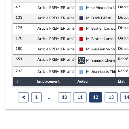
47
Discut
Article PREMIER, alinéa 42
Mme Alexandra Martin (Al
Droite Républicaine
133
Discut
Article PREMIER, alinéa 42
M. Frank Giletti
Rassemblement National
175
Discut
Article PREMIER, alinéa 42
M. Bastien Lachaud
La France insoumise - Nouve
178
Discut
Article PREMIER, alinéa 43
M. Bastien Lachaud
La France insoumise - Nouve
180
Discut
Article PREMIER, alinéa 43
M. Aurélien Saintoul
La France insoumise - Nouve
651
Retiré
Article PREMIER, alinéa 32
Commission de la dé
M. Yannick Chenevard, rap
233
Retiré
Article PREMIER, alinéa 36
M. Jean-Louis Thiériot
Droite Républicaine
n°
Emplacement
Auteur
État
1
...
10
11
12
13
1