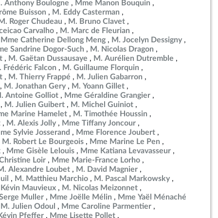
. Anthony Boulogne
Mme Manon Bouquin
rôme Buisson
M. Eddy Casterman
M. Roger Chudeau
M. Bruno Clavet
eicao Carvalho
M. Marc de Fleurian
Mme Catherine Dellong Meng
M. Jocelyn Dessigny
e Sandrine Dogor-Such
M. Nicolas Dragon
t
M. Gaëtan Dussausaye
M. Aurélien Dutremble
 Frédéric Falcon
M. Guillaume Florquin
t
M. Thierry Frappé
M. Julien Gabarron
M. Jonathan Gery
M. Yoann Gillet
. Antoine Golliot
Mme Géraldine Grangier
M. Julien Guibert
M. Michel Guiniot
e Marine Hamelet
M. Timothée Houssin
t
M. Alexis Jolly
Mme Tiffany Joncour
me Sylvie Josserand
Mme Florence Joubert
M. Robert Le Bourgeois
Mme Marine Le Pen
x
Mme Gisèle Lelouis
Mme Katiana Levavasseur
hristine Loir
Mme Marie-France Lorho
M. Alexandre Loubet
M. David Magnier
uil
M. Matthieu Marchio
M. Pascal Markowsky
 Kévin Mauvieux
M. Nicolas Meizonnet
Serge Muller
Mme Joëlle Mélin
Mme Yaël Ménaché
M. Julien Odoul
Mme Caroline Parmentier
Kévin Pfeffer
Mme Lisette Pollet