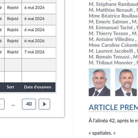
M. Stéphane Rambau
é
Rejeté
6 mai 2026
28 avril 2026
pes-Maritimes)
M. Matthias Renault
Mme Béatrice Roullau
é
Rejeté
6 mai 2026
29 avril 2026
M. Emeric Salmon
M.
M. Emmanuel Taché
é
Rejeté
6 mai 2026
29 avril 2026
au Front Populaire
M. Thierry Tesson
M.
M. Antoine Villedieu
é
Rejeté
6 mai 2026
29 avril 2026
au Front Populaire
Mme Caroline Colomb
M. Laurent Jacobelli
é
Rejeté
7 mai 2026
29 avril 2026
au Front Populaire
M. Romain Tonussi
M.
M. Thibaut Monnier
29 avril 2026
fense nationale et des forces armées
porteur de la commission de la défense nationale et des forces armées
29 avril 2026
Sort
Date d'examen
Date de dépôt
4
...
40
ARTICLE PRE
À l’alinéa 42, après le 
« spatiales. »