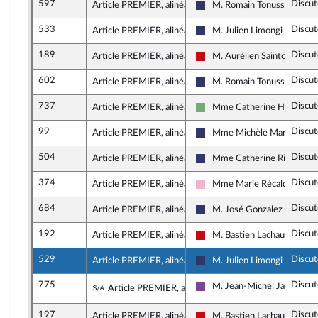
597
Discut
Article PREMIER, alinéa 51
M. Romain Tonussi
Rassemblement National
533
Discut
Article PREMIER, alinéa 52
M. Julien Limongi
Rassemblement National
189
Discut
Article PREMIER, alinéa 52
M. Aurélien Saintoul
La France insoumise - Nouve
602
Discut
Article PREMIER, alinéa 52
M. Romain Tonussi
Rassemblement National
737
Discut
Article PREMIER, alinéa 53
Mme Catherine Hervieu
Écologiste et Social
99
Discut
Article PREMIER, alinéa 55
Mme Michèle Martinez
Rassemblement National
504
Discut
Article PREMIER, alinéa 55
Mme Catherine Rimbert
Rassemblement National
374
Discut
Article PREMIER, alinéa 56
Mme Marie Récalde
Socialistes et apparentés
684
Discut
Article PREMIER, alinéa 56
M. José Gonzalez
Rassemblement National
192
Discut
Article PREMIER, alinéa 56
M. Bastien Lachaud
La France insoumise - Nouve
529
Discut
Article PREMIER, alinéa 56
M. Julien Limongi
Rassemblement National
775
Discut
Sous-amendement de l'amendement n°
M. Jean-Michel Jacques
Article PREMIER, alinéa 56
Ensemble pour la Républiqu
197
Discut
Article PREMIER, alinéa 56
M. Bastien Lachaud