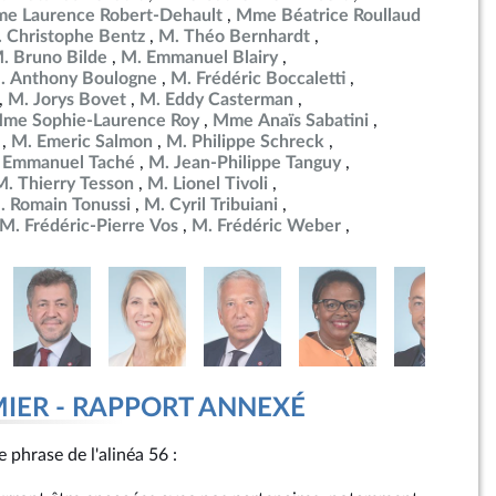
e Laurence Robert-Dehault
Mme Béatrice Roullaud
 Christophe Bentz
M. Théo Bernhardt
. Bruno Bilde
M. Emmanuel Blairy
. Anthony Boulogne
M. Frédéric Boccaletti
M. Jorys Bovet
M. Eddy Casterman
me Sophie-Laurence Roy
Mme Anaïs Sabatini
M. Emeric Salmon
M. Philippe Schreck
 Emmanuel Taché
M. Jean-Philippe Tanguy
M. Thierry Tesson
M. Lionel Tivoli
. Romain Tonussi
M. Cyril Tribuiani
M. Frédéric-Pierre Vos
M. Frédéric Weber
MIER - RAPPORT ANNEXÉ
 phrase de l'alinéa 56 :