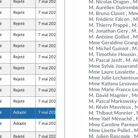
M. Nicolas Dragon
M.
é
Rejeté
7 mai 2026
29 avril 2026
M. Aurélien Dutrembl
é
Rejeté
7 mai 2026
29 avril 2026
M. Bruno Clavet
Mme
M. Frédéric Falcon
M.
é
Rejeté
7 mai 2026
29 avril 2026
M. Thierry Frappé
M.
au Front Populaire
M. Jonathan Gery
M. 
é
Rejeté
7 mai 2026
29 avril 2026
M. Antoine Golliot
M.
Mme Géraldine Grang
é
Rejeté
7 mai 2026
29 avril 2026
M. Michel Guiniot
M.
M. Timothée Houssin
é
Rejeté
7 mai 2026
29 avril 2026
M. Pascal Jenft
M. Al
Mme Sylvie Josserand
é
Rejeté
7 mai 2026
29 avril 2026
Mme Laure Lavalette
Mme Julie Lechanteu
é
Rejeté
7 mai 2026
29 avril 2026
Mme Katiana Levavas
Mme Marie-France Lo
é
Rejeté
7 mai 2026
29 avril 2026
M. David Magnier
Mm
M. Pascal Markowsky
é
Rejeté
7 mai 2026
29 avril 2026
au Front Populaire
M. Kévin Mauvieux
M
é
Adopté
7 mai 2026
29 avril 2026
M. Thibaut Monnier
Mme Yaël Ménaché
é
Adopté
7 mai 2026
7 mai 2026
529
Mme Caroline Parmen
e
Mme Lisette Pollet
M
M. Julien Rancoule
M
é
Rejeté
7 mai 2026
29 avril 2026