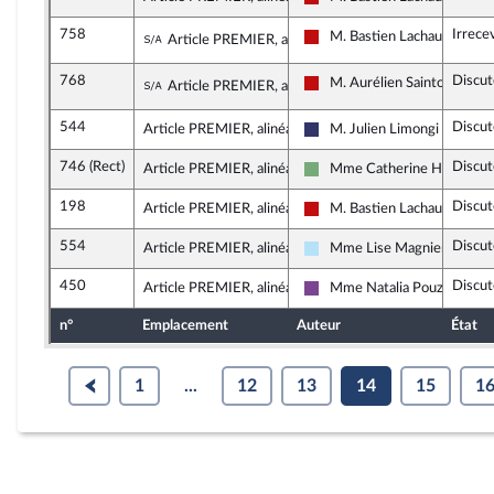
La France insoumise - Nouve
758
Irrece
Sous-amendement de l'amendement n°
M. Bastien Lachaud
Article PREMIER, alinéa 56
La France insoumise - Nouve
768
Discut
Sous-amendement de l'amendement n°
M. Aurélien Saintoul
Article PREMIER, alinéa 56
La France insoumise - Nouve
544
Discut
Article PREMIER, alinéa 57
M. Julien Limongi
Rassemblement National
746 (Rect)
Discut
Article PREMIER, alinéa 58
Mme Catherine Hervieu
Écologiste et Social
198
Discut
Article PREMIER, alinéa 58
M. Bastien Lachaud
La France insoumise - Nouve
554
Discut
Article PREMIER, alinéa 58
Mme Lise Magnier
Horizons & Indépendants
450
Discut
Article PREMIER, alinéa 58
Mme Natalia Pouzyreff
Ensemble pour la Républiqu
n°
Emplacement
Auteur
État
1
...
12
13
14
15
1