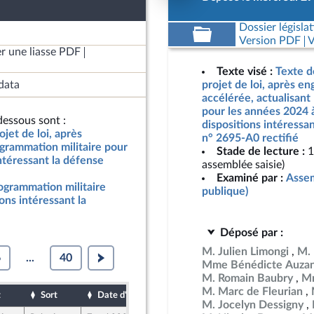
Dossier législat
Version PDF
V
r une liasse PDF
Texte visé :
Texte d
data
projet de loi, après e
accélérée, actualisant
pour les années 2024 
essous sont :
dispositions intéressan
jet de loi, après
n° 2695-A0 rectifié
grammation militaire pour
Stade de lecture :
1
ntéressant la défense
assemblée saisie)
Examiné par :
Assem
rogrammation militaire
publique)
ons intéressant la
Déposé par :
M. Julien Limongi
M.
6
...
40
Mme Bénédicte Auza
M. Romain Baubry
Mm
M. Marc de Fleurian
t
Sort
Date d'examen
Date de dépôt
M. Jocelyn Dessigny