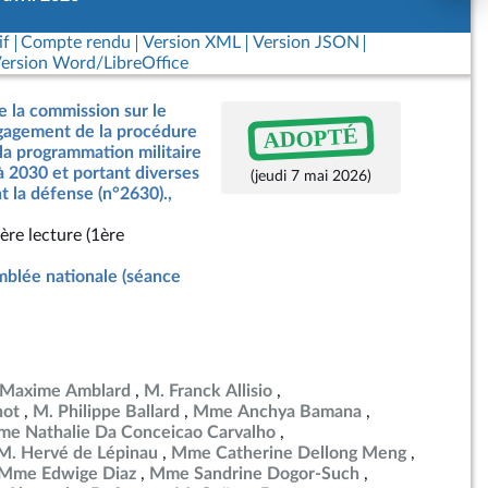
if
Compte rendu
Version XML
Version JSON
ersion Word/LibreOffice
e la commission sur le
ADOPTÉ
ngagement de la procédure
 la programmation militaire
à 2030 et portant diverses
(jeudi 7 mai 2026)
t la défense (n°2630).,
ère lecture (1ère
blée nationale (séance
 Maxime Amblard
M. Franck Allisio
not
M. Philippe Ballard
Mme Anchya Bamana
e Nathalie Da Conceicao Carvalho
M. Hervé de Lépinau
Mme Catherine Dellong Meng
Mme Edwige Diaz
Mme Sandrine Dogor-Such