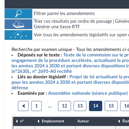
Filtrer parmi les amendements
Trier ces résultats par ordre de passage
Génére
Générer une liasse RTF
Voir tous les amendements législatifs sur open 
Recherche par examen unique - Tous les amendements ci-d
Déposés sur le texte :
Texte de la commission sur le pro
engagement de la procédure accélérée, actualisant la pro
les années 2024 à 2030 et portant diverses dispositions i
(n°2630)., n° 2695-A0 rectifié
Liés au dossier législatif :
Projet de loi actualisant la p
pour les années 2024 à 2030 et portant diverses dispositi
défense
Examinés par :
Assemblée nationale (séance publique)
1
...
12
13
14
15
1
n°
Emplacement
Auteur
Éta