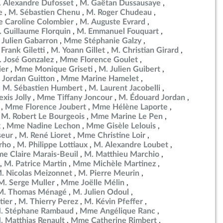
 Alexandre Dufosset
M. Gaëtan Dussausaye
e
M. Sébastien Chenu
M. Roger Chudeau
 Caroline Colombier
M. Auguste Evrard
 Guillaume Florquin
M. Emmanuel Fouquart
 Julien Gabarron
Mme Stéphanie Galzy
Frank Giletti
M. Yoann Gillet
M. Christian Girard
 José Gonzalez
Mme Florence Goulet
ier
Mme Monique Griseti
M. Julien Guibert
 Jordan Guitton
Mme Marine Hamelet
M. Sébastien Humbert
M. Laurent Jacobelli
exis Jolly
Mme Tiffany Joncour
M. Édouard Jordan
Mme Florence Joubert
Mme Hélène Laporte
M. Robert Le Bourgeois
Mme Marine Le Pen
x
Mme Nadine Lechon
Mme Gisèle Lelouis
seur
M. René Lioret
Mme Christine Loir
rho
M. Philippe Lottiaux
M. Alexandre Loubet
e Claire Marais-Beuil
M. Matthieu Marchio
M. Patrice Martin
Mme Michèle Martinez
. Nicolas Meizonnet
M. Pierre Meurin
M. Serge Muller
Mme Joëlle Mélin
M. Thomas Ménagé
M. Julien Odoul
tier
M. Thierry Perez
M. Kévin Pfeffer
. Stéphane Rambaud
Mme Angélique Ranc
. Matthias Renault
Mme Catherine Rimbert