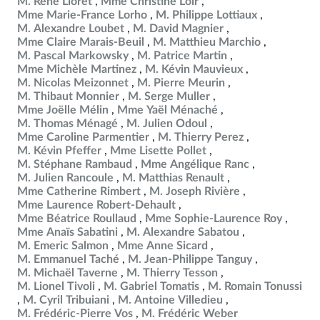
M. René Lioret
Mme Christine Loir
Mme Marie-France Lorho
M. Philippe Lottiaux
M. Alexandre Loubet
M. David Magnier
Mme Claire Marais-Beuil
M. Matthieu Marchio
M. Pascal Markowsky
M. Patrice Martin
Mme Michèle Martinez
M. Kévin Mauvieux
M. Nicolas Meizonnet
M. Pierre Meurin
M. Thibaut Monnier
M. Serge Muller
Mme Joëlle Mélin
Mme Yaël Ménaché
M. Thomas Ménagé
M. Julien Odoul
Mme Caroline Parmentier
M. Thierry Perez
M. Kévin Pfeffer
Mme Lisette Pollet
M. Stéphane Rambaud
Mme Angélique Ranc
M. Julien Rancoule
M. Matthias Renault
Mme Catherine Rimbert
M. Joseph Rivière
Mme Laurence Robert-Dehault
Mme Béatrice Roullaud
Mme Sophie-Laurence Roy
Mme Anaïs Sabatini
M. Alexandre Sabatou
M. Emeric Salmon
Mme Anne Sicard
M. Emmanuel Taché
M. Jean-Philippe Tanguy
M. Michaël Taverne
M. Thierry Tesson
M. Lionel Tivoli
M. Gabriel Tomatis
M. Romain Tonussi
M. Cyril Tribuiani
M. Antoine Villedieu
M. Frédéric-Pierre Vos
M. Frédéric Weber