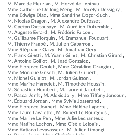
M. Marc de Fleurian
M. Hervé de Lépinau
Mme Catherine Dellong Meng
M. Jocelyn Dessigny
Mme Edwige Diaz
Mme Sandrine Dogor-Such
M. Nicolas Dragon
M. Alexandre Dufosset
M. Gaëtan Dussausaye
M. Aurélien Dutremble
M. Auguste Evrard
M. Frédéric Falcon
M. Guillaume Florquin
M. Emmanuel Fouquart
M. Thierry Frappé
M. Julien Gabarron
Mme Stéphanie Galzy
M. Jonathan Gery
M. Frank Giletti
M. Yoann Gillet
M. Christian Girard
M. Antoine Golliot
M. José Gonzalez
Mme Florence Goulet
Mme Géraldine Grangier
Mme Monique Griseti
M. Julien Guibert
M. Michel Guiniot
M. Jordan Guitton
Mme Marine Hamelet
M. Timothée Houssin
M. Sébastien Humbert
M. Laurent Jacobelli
M. Pascal Jenft
M. Alexis Jolly
Mme Tiffany Joncour
M. Édouard Jordan
Mme Sylvie Josserand
Mme Florence Joubert
Mme Hélène Laporte
Mme Laure Lavalette
M. Robert Le Bourgeois
Mme Marine Le Pen
Mme Julie Lechanteux
Mme Nadine Lechon
Mme Gisèle Lelouis
Mme Katiana Levavasseur
M. Julien Limongi