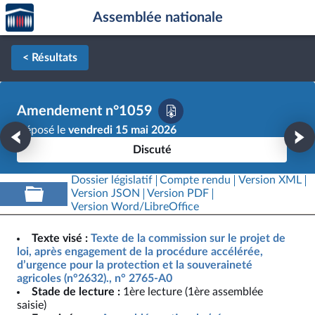
Accèder
Aller au contenu
Aller en bas de la page
Assemblée nationale
à la
page
d'accueil
< Résultats
Amendement n°1059
Déposé le
vendredi 15 mai 2026
Discuté
Dossier législatif
Compte rendu
Version XML
Version JSON
Version PDF
Version Word/LibreOffice
Texte visé :
Texte de la commission sur le projet de
loi, après engagement de la procédure accélérée,
d’urgence pour la protection et la souveraineté
agricoles (n°2632)., n° 2765-A0
Stade de lecture :
1ère lecture (1ère assemblée
saisie)