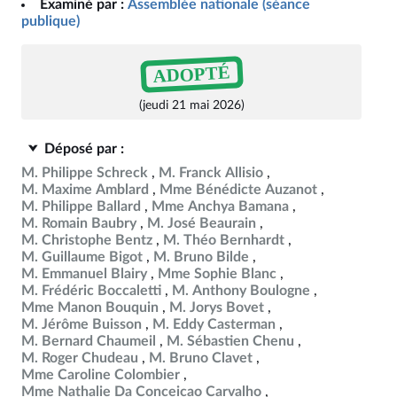
Examiné par :
Assemblée nationale (séance
publique)
ADOPTÉ
(jeudi 21 mai 2026)
Déposé par :
M. Philippe Schreck
M. Franck Allisio
M. Maxime Amblard
Mme Bénédicte Auzanot
M. Philippe Ballard
Mme Anchya Bamana
M. Romain Baubry
M. José Beaurain
M. Christophe Bentz
M. Théo Bernhardt
M. Guillaume Bigot
M. Bruno Bilde
M. Emmanuel Blairy
Mme Sophie Blanc
M. Frédéric Boccaletti
M. Anthony Boulogne
Mme Manon Bouquin
M. Jorys Bovet
M. Jérôme Buisson
M. Eddy Casterman
M. Bernard Chaumeil
M. Sébastien Chenu
M. Roger Chudeau
M. Bruno Clavet
Mme Caroline Colombier
Mme Nathalie Da Conceicao Carvalho