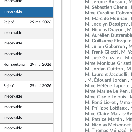
Irrecevable
13 mai 2026
M. Jérôme Buisson
M
M. Sébastien Chenu
Irrecevable
15 mai 2026
Mme Caroline Colomb
M. Marc de Fleurian
Rejeté
29 mai 2026
11 mai 2026
M. Jocelyn Dessigny
M. Nicolas Dragon
M.
Irrecevable
14 mai 2026
M. Aurélien Dutrembl
M. Guillaume Florquin
Irrecevable
13 mai 2026
M. Julien Gabarron
M
M. Frank Giletti
M. Yo
Irrecevable
14 mai 2026
M. José Gonzalez
Mm
Mme Monique Griseti
Non soutenu
29 mai 2026
15 mai 2026
M. Jordan Guitton
M.
M. Laurent Jacobelli
Irrecevable
11 mai 2026
M. Édouard Jordan
Mme Hélène Laporte
Rejeté
29 mai 2026
15 mai 2026
Mme Marine Le Pen
Irrecevable
15 mai 2026
Mme Gisèle Lelouis
M. René Lioret
Mme C
Irrecevable
11 mai 2026
M. Philippe Lottiaux
Mme Claire Marais-Be
Irrecevable
15 mai 2026
M. Patrice Martin
Mm
M. Nicolas Meizonnet
Irrecevable
13 mai 2026
M. Thomas Ménagé