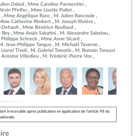
ulien Odoul
Mme Caroline Parmentier
Kévin Pfeffer
Mme Lisette Pollet
d
Mme Angélique Ranc
M. Julien Rancoule
Mme Catherine Rimbert
M. Joseph Rivière
-Dehault
Mme Béatrice Roullaud
 Roy
Mme Anaïs Sabatini
M. Alexandre Sabatou
 Philippe Schreck
Mme Anne Sicard
M. Jean-Philippe Tanguy
M. Michaël Taverne
 Lionel Tivoli
M. Gabriel Tomatis
M. Romain Tonussi
 Antoine Villedieu
M. Frédéric-Pierre Vos
é irrecevable après publication en application de l'article 98 du
ationale.
ire