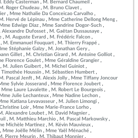
. Eddy Casterman
M. Bernard Chaumeil
M. Roger Chudeau
M. Bruno Clavet
ier
Mme Nathalie Da Conceicao Carvalho
M. Hervé de Lépinau
Mme Catherine Dellong Meng
Mme Edwige Diaz
Mme Sandrine Dogor-Such
 Alexandre Dufosset
M. Gaëtan Dussausaye
e
M. Auguste Evrard
M. Frédéric Falcon
M. Emmanuel Fouquart
M. Thierry Frappé
me Stéphanie Galzy
M. Jonathan Gery
ann Gillet
M. Christian Girard
M. Antoine Golliot
e Florence Goulet
Mme Géraldine Grangier
M. Julien Guibert
M. Michel Guiniot
 Timothée Houssin
M. Sébastien Humbert
M. Pascal Jenft
M. Alexis Jolly
Mme Tiffany Joncour
Mme Sylvie Josserand
Mme Florence Joubert
Mme Laure Lavalette
M. Robert Le Bourgeois
Mme Julie Lechanteux
Mme Nadine Lechon
Mme Katiana Levavasseur
M. Julien Limongi
hristine Loir
Mme Marie-France Lorho
M. Alexandre Loubet
M. David Magnier
uil
M. Matthieu Marchio
M. Pascal Markowsky
e Michèle Martinez
M. Kévin Mauvieux
Mme Joëlle Mélin
Mme Yaël Ménaché
M. Pierre Meurin
M. Thibaut Monnier