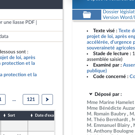
Dossier législat
Version Word/L
r une liasse PDF
Texte visé :
Texte d
data
projet de loi, après e
accélérée, d’urgence p
souveraineté agricoles
essous sont :
Stade de lecture :
1
jet de loi, après
assemblée saisie)
protection et la
Examiné par :
Assem
publique)
a protection et la
Code concerné :
Co
Déposé par :
1
...
121
Mme Marine Hamelet
Mme Bénédicte Auza
M. Romain Baubry
M.
Sort
Date d'examen
Date de dépôt
M. Théo Bernhardt
M
M. Emmanuel Blairy
15 mai 2026
M. Anthony Boulogne