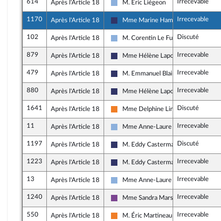
614
Irrecevable
Après l'Article 18
M. Eric Liégeon
Droite Républicaine
1170
Irrecevable
Après l'Article 18
Mme Marine Hamelet
Rassemblement National
102
Discuté
Après l'Article 18
M. Corentin Le Fur
Droite Républicaine
879
Irrecevable
Après l'Article 18
Mme Hélène Laporte
Rassemblement National
479
Irrecevable
Après l'Article 18
M. Emmanuel Blairy
Rassemblement National
880
Irrecevable
Après l'Article 18
Mme Hélène Laporte
Rassemblement National
1641
Discuté
Après l'Article 18
Mme Delphine Lingemann
Les Démocrates
11
Irrecevable
Après l'Article 18
Mme Anne-Laure Blin
Droite Républicaine
1197
Discuté
Après l'Article 18
M. Eddy Casterman
Rassemblement National
1223
Irrecevable
Après l'Article 18
M. Eddy Casterman
Rassemblement National
13
Irrecevable
Après l'Article 18
Mme Anne-Laure Blin
Droite Républicaine
1240
Irrecevable
Après l'Article 18
Mme Sandra Marsaud
Ensemble pour la République
550
Irrecevable
Après l'Article 18
M. Éric Martineau
Les Démocrates