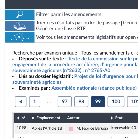
Filtrer parmi les amendements
Trier ces résultats par ordre de passage
Génére
Générer une liasse RTF
Voir tous les amendements législatifs sur open 
Recherche par examen unique - Tous les amendements ci-d
Déposés sur le texte :
Texte de la commission sur le pro
engagement de la procédure accélérée, d’urgence pour la 
souveraineté agricoles (n°2632)., n° 2765-A0
Liés au dossier législatif :
Projet de loi d’urgence pour l
souveraineté agricoles
Examinés par :
Assemblée nationale (séance publique)
1
...
97
98
99
100
10
n°
Emplacement
Auteur
État
1098
Irrecevable 40
Après l'Article 18
M. Fabrice Barusseau
Socialistes et apparentés