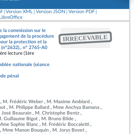
if
Version XML
Version JSON
Version PDF
ibreOffice
e la commission sur le
IRRECEVABLE
ngagement de la procédure
our la protection et la
 (n°2632)., n° 2765-A0
ère lecture (1ère
blée nationale (séance
de pénal
M. Frédéric Weber
M. Maxime Amblard
not
M. Philippe Ballard
Mme Anchya Bamana
 José Beaurain
M. Christophe Bentz
. Guillaume Bigot
M. Bruno Bilde
Mme Sophie Blanc
M. Frédéric Boccaletti
Mme Manon Bouquin
M. Jorys Bovet