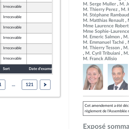
M. Serge Muller
M. J
Irrecevable
13 mai 2026
M. Thierry Perez
M. 
M. Stéphane Rambau
Irrecevable
13 mai 2026
M. Matthias Renault
Mme Laurence Robert
Irrecevable
13 mai 2026
Mme Sophie-Laurence
M. Emeric Salmon
M.
Irrecevable
14 mai 2026
M. Emmanuel Taché
M. Thierry Tesson
M.
Irrecevable
15 mai 2026
 Territoires
M. Cyril Tribuiani
M.
M. Franck Allisio
Irrecevable
15 mai 2026
Sort
Date d'examen
Date de dépôt
1
...
121
Cet amendement a été déclar
règlement de l'Assemblée n
Exposé somma