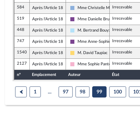
584
Irrecevable
Après l'Article 18
Mme Christelle Minard
Droite Républicaine
519
Irrecevable
Après l'Article 18
Mme Danielle Brulebois
Ensemble pour la République
448
Irrecevable
Après l'Article 18
M. Bertrand Bouyx
Horizons & Indépendants
747
Irrecevable
Après l'Article 18
Mme Anne-Sophie Ronceret
Ensemble pour la République
1540
Irrecevable
Après l'Article 18
M. David Taupiac
Libertés, Indépendants, Outre-mer et
2127
Irrecevable
Après l'Article 18
Mme Sophie Pantel
Socialistes et apparentés
n°
Emplacement
Auteur
État
1
...
97
98
99
100
10