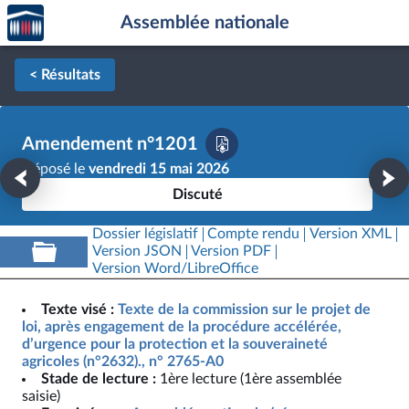
Accèder
Aller au contenu
Aller en bas de la page
Assemblée nationale
à la
page
d'accueil
< Résultats
Amendement n°1201
Déposé le
vendredi 15 mai 2026
Discuté
Dossier législatif
Compte rendu
Version XML
Version JSON
Version PDF
Version Word/LibreOffice
Texte visé :
Texte de la commission sur le projet de
loi, après engagement de la procédure accélérée,
d’urgence pour la protection et la souveraineté
agricoles (n°2632)., n° 2765-A0
Stade de lecture :
1ère lecture (1ère assemblée
saisie)