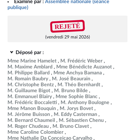
Examiné par :
Assemblée nationale (séance
publique)
REJETÉ
(vendredi 29 mai 2026)
Déposé par :
Mme Marine Hamelet
M. Frédéric Weber
M. Maxime Amblard
Mme Bénédicte Auzanot
M. Philippe Ballard
Mme Anchya Bamana
M. Romain Baubry
M. José Beaurain
M. Christophe Bentz
M. Théo Bernhardt
M. Guillaume Bigot
M. Bruno Bilde
M. Emmanuel Blairy
Mme Sophie Blanc
M. Frédéric Boccaletti
M. Anthony Boulogne
Mme Manon Bouquin
M. Jorys Bovet
M. Jérôme Buisson
M. Eddy Casterman
M. Bernard Chaumeil
M. Sébastien Chenu
M. Roger Chudeau
M. Bruno Clavet
Mme Caroline Colombier
Mme Nathalie Da Conceicao Carvalho