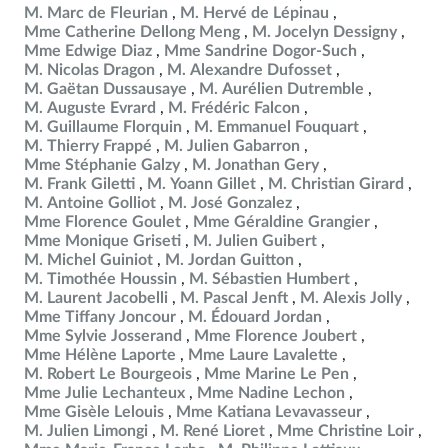
M. Marc de Fleurian
M. Hervé de Lépinau
Mme Catherine Dellong Meng
M. Jocelyn Dessigny
Mme Edwige Diaz
Mme Sandrine Dogor-Such
M. Nicolas Dragon
M. Alexandre Dufosset
M. Gaëtan Dussausaye
M. Aurélien Dutremble
M. Auguste Evrard
M. Frédéric Falcon
M. Guillaume Florquin
M. Emmanuel Fouquart
M. Thierry Frappé
M. Julien Gabarron
Mme Stéphanie Galzy
M. Jonathan Gery
M. Frank Giletti
M. Yoann Gillet
M. Christian Girard
M. Antoine Golliot
M. José Gonzalez
Mme Florence Goulet
Mme Géraldine Grangier
Mme Monique Griseti
M. Julien Guibert
M. Michel Guiniot
M. Jordan Guitton
M. Timothée Houssin
M. Sébastien Humbert
M. Laurent Jacobelli
M. Pascal Jenft
M. Alexis Jolly
Mme Tiffany Joncour
M. Édouard Jordan
Mme Sylvie Josserand
Mme Florence Joubert
Mme Hélène Laporte
Mme Laure Lavalette
M. Robert Le Bourgeois
Mme Marine Le Pen
Mme Julie Lechanteux
Mme Nadine Lechon
Mme Gisèle Lelouis
Mme Katiana Levavasseur
M. Julien Limongi
M. René Lioret
Mme Christine Loir