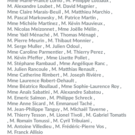
Mme Marie-France Lorho
M. Philippe Lottiaux
M. Alexandre Loubet
M. David Magnier
Mme Claire Marais-Beuil
M. Matthieu Marchio
M. Pascal Markowsky
M. Patrice Martin
Mme Michèle Martinez
M. Kévin Mauvieux
M. Nicolas Meizonnet
Mme Joëlle Mélin
Mme Yaël Ménaché
M. Thomas Ménagé
M. Pierre Meurin
M. Thibaut Monnier
M. Serge Muller
M. Julien Odoul
Mme Caroline Parmentier
M. Thierry Perez
M. Kévin Pfeffer
Mme Lisette Pollet
M. Stéphane Rambaud
Mme Angélique Ranc
M. Julien Rancoule
M. Matthias Renault
Mme Catherine Rimbert
M. Joseph Rivière
Mme Laurence Robert-Dehault
Mme Béatrice Roullaud
Mme Sophie-Laurence Roy
Mme Anaïs Sabatini
M. Alexandre Sabatou
M. Emeric Salmon
M. Philippe Schreck
Mme Anne Sicard
M. Emmanuel Taché
M. Jean-Philippe Tanguy
M. Michaël Taverne
M. Thierry Tesson
M. Lionel Tivoli
M. Gabriel Tomatis
M. Romain Tonussi
M. Cyril Tribuiani
M. Antoine Villedieu
M. Frédéric-Pierre Vos
M. Franck Allisio