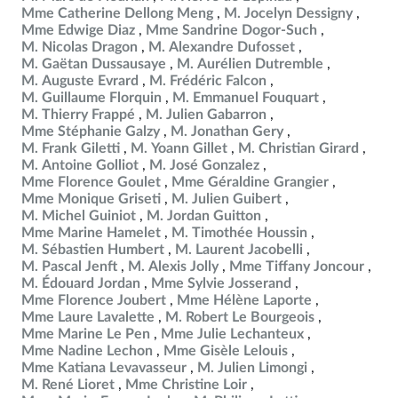
Mme Catherine Dellong Meng
M. Jocelyn Dessigny
Mme Edwige Diaz
Mme Sandrine Dogor-Such
M. Nicolas Dragon
M. Alexandre Dufosset
M. Gaëtan Dussausaye
M. Aurélien Dutremble
M. Auguste Evrard
M. Frédéric Falcon
M. Guillaume Florquin
M. Emmanuel Fouquart
M. Thierry Frappé
M. Julien Gabarron
Mme Stéphanie Galzy
M. Jonathan Gery
M. Frank Giletti
M. Yoann Gillet
M. Christian Girard
M. Antoine Golliot
M. José Gonzalez
Mme Florence Goulet
Mme Géraldine Grangier
Mme Monique Griseti
M. Julien Guibert
M. Michel Guiniot
M. Jordan Guitton
Mme Marine Hamelet
M. Timothée Houssin
M. Sébastien Humbert
M. Laurent Jacobelli
M. Pascal Jenft
M. Alexis Jolly
Mme Tiffany Joncour
M. Édouard Jordan
Mme Sylvie Josserand
Mme Florence Joubert
Mme Hélène Laporte
Mme Laure Lavalette
M. Robert Le Bourgeois
Mme Marine Le Pen
Mme Julie Lechanteux
Mme Nadine Lechon
Mme Gisèle Lelouis
Mme Katiana Levavasseur
M. Julien Limongi
M. René Lioret
Mme Christine Loir