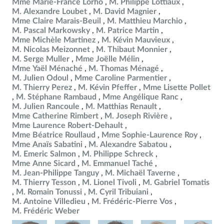
Mme Marie-France Lorho
M. Philippe Lottiaux
M. Alexandre Loubet
M. David Magnier
Mme Claire Marais-Beuil
M. Matthieu Marchio
M. Pascal Markowsky
M. Patrice Martin
Mme Michèle Martinez
M. Kévin Mauvieux
M. Nicolas Meizonnet
M. Thibaut Monnier
M. Serge Muller
Mme Joëlle Mélin
Mme Yaël Ménaché
M. Thomas Ménagé
M. Julien Odoul
Mme Caroline Parmentier
M. Thierry Perez
M. Kévin Pfeffer
Mme Lisette Pollet
M. Stéphane Rambaud
Mme Angélique Ranc
M. Julien Rancoule
M. Matthias Renault
Mme Catherine Rimbert
M. Joseph Rivière
Mme Laurence Robert-Dehault
Mme Béatrice Roullaud
Mme Sophie-Laurence Roy
Mme Anaïs Sabatini
M. Alexandre Sabatou
M. Emeric Salmon
M. Philippe Schreck
Mme Anne Sicard
M. Emmanuel Taché
M. Jean-Philippe Tanguy
M. Michaël Taverne
M. Thierry Tesson
M. Lionel Tivoli
M. Gabriel Tomatis
M. Romain Tonussi
M. Cyril Tribuiani
M. Antoine Villedieu
M. Frédéric-Pierre Vos
M. Frédéric Weber