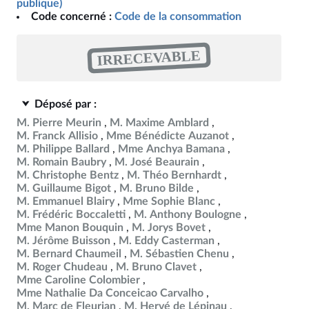
publique)
Code concerné :
Code de la consommation
IRRECEVABLE
Déposé par :
M. Pierre Meurin
M. Maxime Amblard
M. Franck Allisio
Mme Bénédicte Auzanot
M. Philippe Ballard
Mme Anchya Bamana
M. Romain Baubry
M. José Beaurain
M. Christophe Bentz
M. Théo Bernhardt
M. Guillaume Bigot
M. Bruno Bilde
M. Emmanuel Blairy
Mme Sophie Blanc
M. Frédéric Boccaletti
M. Anthony Boulogne
Mme Manon Bouquin
M. Jorys Bovet
M. Jérôme Buisson
M. Eddy Casterman
M. Bernard Chaumeil
M. Sébastien Chenu
M. Roger Chudeau
M. Bruno Clavet
Mme Caroline Colombier
Mme Nathalie Da Conceicao Carvalho
M. Marc de Fleurian
M. Hervé de Lépinau