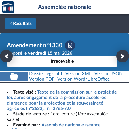
Accèder
Aller au contenu
Aller en bas de la page
Assemblée nationale
à la
page
d'accueil
< Résultats
Amendement n°1330
Déposé le
vendredi 15 mai 2026
Irrecevable
Dossier législatif
Version XML
Version JSON
Version PDF
Version Word/LibreOffice
Texte visé :
Texte de la commission sur le projet de
loi, après engagement de la procédure accélérée,
d’urgence pour la protection et la souveraineté
agricoles (n°2632)., n° 2765-A0
Stade de lecture :
1ère lecture (1ère assemblée
saisie)
Examiné par :
Assemblée nationale (séance