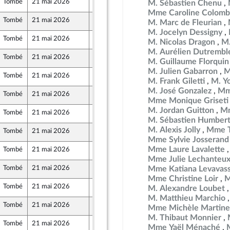
Tombé
21 mai 2026
12 mai 2026
M. Sébastien Chenu
Mme Caroline Colomb
Tombé
21 mai 2026
15 mai 2026
M. Marc de Fleurian
M. Jocelyn Dessigny
Tombé
21 mai 2026
14 mai 2026
M. Nicolas Dragon
M.
M. Aurélien Dutrembl
Tombé
21 mai 2026
12 mai 2026
M. Guillaume Florquin
M. Julien Gabarron
M
Tombé
21 mai 2026
14 mai 2026
M. Frank Giletti
M. Yo
M. José Gonzalez
Mm
Tombé
21 mai 2026
14 mai 2026
Mme Monique Griseti
M. Jordan Guitton
Mm
Tombé
21 mai 2026
15 mai 2026
M. Sébastien Humber
M. Alexis Jolly
Mme T
Tombé
21 mai 2026
14 mai 2026
Mme Sylvie Josserand
Mme Laure Lavalette
Tombé
21 mai 2026
14 mai 2026
Mme Julie Lechanteu
Tombé
21 mai 2026
15 mai 2026
Mme Katiana Levavas
Mme Christine Loir
M
Tombé
21 mai 2026
15 mai 2026
M. Alexandre Loubet
M. Matthieu Marchio
Tombé
21 mai 2026
13 mai 2026
Mme Michèle Martine
M. Thibaut Monnier
Tombé
21 mai 2026
14 mai 2026
Mme Yaël Ménaché