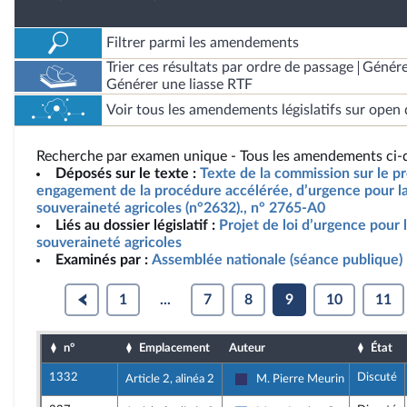
Filtrer parmi les amendements
Trier ces résultats par ordre de passage
Génére
Générer une liasse RTF
Voir tous les amendements législatifs sur open 
Recherche par examen unique - Tous les amendements ci-d
Déposés sur le texte :
Texte de la commission sur le pro
engagement de la procédure accélérée, d’urgence pour la 
souveraineté agricoles (n°2632)., n° 2765-A0
Liés au dossier législatif :
Projet de loi d’urgence pour l
souveraineté agricoles
Examinés par :
Assemblée nationale (séance publique)
1
...
7
8
9
10
11
n°
Emplacement
Auteur
État
1332
Discuté
Article 2, alinéa 2
M. Pierre Meurin
Rassemblement National