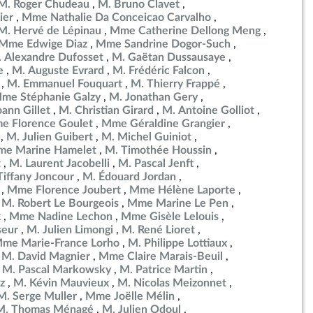
M. Roger Chudeau
M. Bruno Clavet
ier
Mme Nathalie Da Conceicao Carvalho
M. Hervé de Lépinau
Mme Catherine Dellong Meng
Mme Edwige Diaz
Mme Sandrine Dogor-Such
 Alexandre Dufosset
M. Gaëtan Dussausaye
e
M. Auguste Evrard
M. Frédéric Falcon
M. Emmanuel Fouquart
M. Thierry Frappé
me Stéphanie Galzy
M. Jonathan Gery
ann Gillet
M. Christian Girard
M. Antoine Golliot
e Florence Goulet
Mme Géraldine Grangier
M. Julien Guibert
M. Michel Guiniot
e Marine Hamelet
M. Timothée Houssin
t
M. Laurent Jacobelli
M. Pascal Jenft
iffany Joncour
M. Édouard Jordan
Mme Florence Joubert
Mme Hélène Laporte
M. Robert Le Bourgeois
Mme Marine Le Pen
x
Mme Nadine Lechon
Mme Gisèle Lelouis
seur
M. Julien Limongi
M. René Lioret
me Marie-France Lorho
M. Philippe Lottiaux
M. David Magnier
Mme Claire Marais-Beuil
M. Pascal Markowsky
M. Patrice Martin
z
M. Kévin Mauvieux
M. Nicolas Meizonnet
M. Serge Muller
Mme Joëlle Mélin
M. Thomas Ménagé
M. Julien Odoul