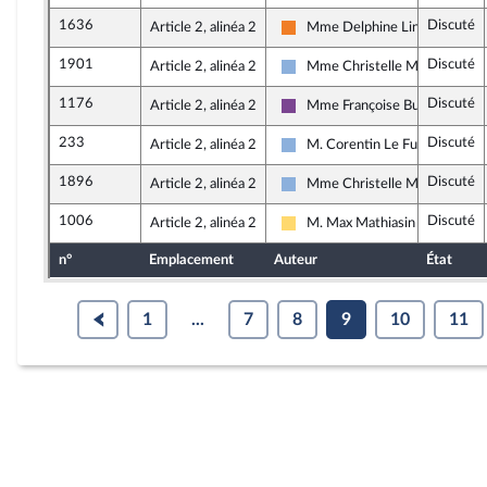
1636
Discuté
Article 2, alinéa 2
Mme Delphine Lingemann
Les Démocrates
1901
Discuté
Article 2, alinéa 2
Mme Christelle Minard
Droite Républicaine
1176
Discuté
Article 2, alinéa 2
Mme Françoise Buffet
Ensemble pour la République
233
Discuté
Article 2, alinéa 2
M. Corentin Le Fur
Droite Républicaine
1896
Discuté
Article 2, alinéa 2
Mme Christelle Minard
Droite Républicaine
1006
Discuté
Article 2, alinéa 2
M. Max Mathiasin
Libertés, Indépendants, Outre-
n°
Emplacement
Auteur
État
1
...
7
8
9
10
11