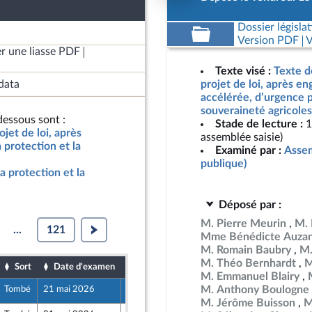
Dossier législat
Version PDF
V
r une liasse PDF
Texte visé :
Texte d
data
projet de loi, après e
accélérée, d’urgence p
souveraineté agricoles
essous sont :
Stade de lecture :
1
jet de loi, après
assemblée saisie)
protection et la
Examiné par :
Assem
publique)
a protection et la
Déposé par :
M. Pierre Meurin
M.
...
121
Mme Bénédicte Auza
M. Romain Baubry
M.
M. Théo Bernhardt
M
Sort
Date d'examen
Date de dépôt
M. Emmanuel Blairy
M. Anthony Boulogne
Tombé
21 mai 2026
15 mai 2026
M. Jérôme Buisson
M