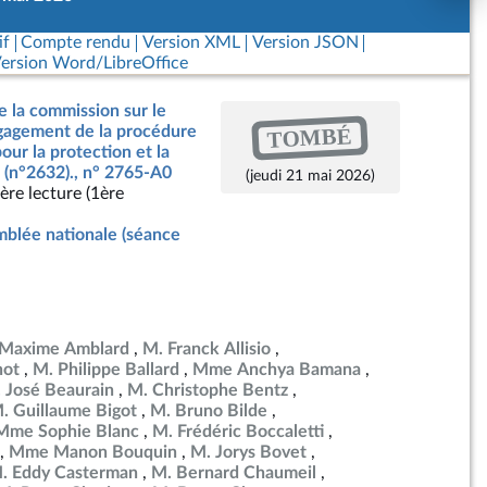
if
Compte rendu
Version XML
Version JSON
ersion Word/LibreOffice
e la commission sur le
TOMBÉ
ngagement de la procédure
our la protection et la
 (n°2632)., n° 2765-A0
(jeudi 21 mai 2026)
ère lecture (1ère
blée nationale (séance
 Maxime Amblard
M. Franck Allisio
not
M. Philippe Ballard
Mme Anchya Bamana
 José Beaurain
M. Christophe Bentz
. Guillaume Bigot
M. Bruno Bilde
Mme Sophie Blanc
M. Frédéric Boccaletti
Mme Manon Bouquin
M. Jorys Bovet
. Eddy Casterman
M. Bernard Chaumeil