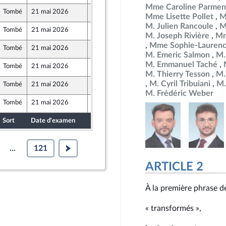
Mme Caroline Parmen
Tombé
21 mai 2026
15 mai 2026
Mme Lisette Pollet
M
M. Julien Rancoule
M
Tombé
21 mai 2026
15 mai 2026
M. Joseph Rivière
Mm
Mme Sophie-Laurenc
Tombé
21 mai 2026
15 mai 2026
M. Emeric Salmon
M.
M. Emmanuel Taché
Tombé
21 mai 2026
12 mai 2026
M. Thierry Tesson
M.
M. Cyril Tribuiani
M.
Tombé
21 mai 2026
15 mai 2026
M. Frédéric Weber
Tombé
21 mai 2026
15 mai 2026
mer et Territoires
Sort
Date d'examen
Date de dépôt
...
121
ARTICLE 2
À la première phrase de
« transformés »,