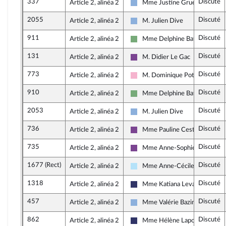
337
Discuté
Article 2, alinéa 2
Mme Justine Gruet
Droite Républicaine
2055
Discuté
Article 2, alinéa 2
M. Julien Dive
Droite Républicaine
911
Discuté
Article 2, alinéa 2
Mme Delphine Batho
Écologiste et Social
131
Discuté
Article 2, alinéa 2
M. Didier Le Gac
Ensemble pour la République
773
Discuté
Article 2, alinéa 2
M. Dominique Potier
Socialistes et apparentés
910
Discuté
Article 2, alinéa 2
Mme Delphine Batho
Écologiste et Social
2053
Discuté
Article 2, alinéa 2
M. Julien Dive
Droite Républicaine
736
Discuté
Article 2, alinéa 2
Mme Pauline Cestrières
Ensemble pour la République
735
Discuté
Article 2, alinéa 2
Mme Anne-Sophie Ronceret
Ensemble pour la République
1677 (Rect)
Discuté
Article 2, alinéa 2
Mme Anne-Cécile Violland
Horizons & Indépendants
1318
Discuté
Article 2, alinéa 2
Mme Katiana Levavasseur
Rassemblement National
457
Discuté
Article 2, alinéa 2
Mme Valérie Bazin-Malgras
Droite Républicaine
862
Discuté
Article 2, alinéa 2
Mme Hélène Laporte
Rassemblement National