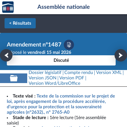
Accèder
Aller au contenu
Aller en bas de la page
Assemblée nationale
à la
page
d'accueil
< Résultats
Amendement n°1487
Déposé le
vendredi 15 mai 2026
Discuté
Dossier législatif
Compte rendu
Version XML
Version JSON
Version PDF
Version Word/LibreOffice
Texte visé :
Texte de la commission sur le projet de
loi, après engagement de la procédure accélérée,
d’urgence pour la protection et la souveraineté
agricoles (n°2632)., n° 2765-A0
Stade de lecture :
1ère lecture (1ère assemblée
saisie)