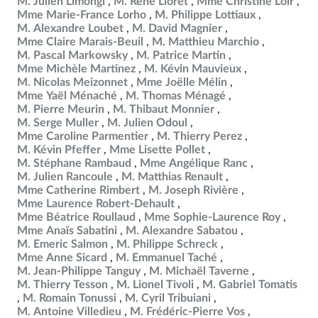
M. Julien Limongi
M. René Lioret
Mme Christine Loir
Mme Marie-France Lorho
M. Philippe Lottiaux
M. Alexandre Loubet
M. David Magnier
Mme Claire Marais-Beuil
M. Matthieu Marchio
M. Pascal Markowsky
M. Patrice Martin
Mme Michèle Martinez
M. Kévin Mauvieux
M. Nicolas Meizonnet
Mme Joëlle Mélin
Mme Yaël Ménaché
M. Thomas Ménagé
M. Pierre Meurin
M. Thibaut Monnier
M. Serge Muller
M. Julien Odoul
Mme Caroline Parmentier
M. Thierry Perez
M. Kévin Pfeffer
Mme Lisette Pollet
M. Stéphane Rambaud
Mme Angélique Ranc
M. Julien Rancoule
M. Matthias Renault
Mme Catherine Rimbert
M. Joseph Rivière
Mme Laurence Robert-Dehault
Mme Béatrice Roullaud
Mme Sophie-Laurence Roy
Mme Anaïs Sabatini
M. Alexandre Sabatou
M. Emeric Salmon
M. Philippe Schreck
Mme Anne Sicard
M. Emmanuel Taché
M. Jean-Philippe Tanguy
M. Michaël Taverne
M. Thierry Tesson
M. Lionel Tivoli
M. Gabriel Tomatis
M. Romain Tonussi
M. Cyril Tribuiani
M. Antoine Villedieu
M. Frédéric-Pierre Vos