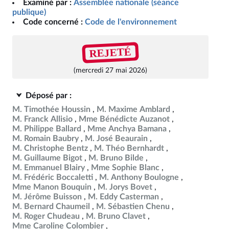
Examiné par :
Assemblée nationale (séance
publique)
Code concerné :
Code de l'environnement
REJETÉ
(mercredi 27 mai 2026)
Déposé par :
M. Timothée Houssin
M. Maxime Amblard
M. Franck Allisio
Mme Bénédicte Auzanot
M. Philippe Ballard
Mme Anchya Bamana
M. Romain Baubry
M. José Beaurain
M. Christophe Bentz
M. Théo Bernhardt
M. Guillaume Bigot
M. Bruno Bilde
M. Emmanuel Blairy
Mme Sophie Blanc
M. Frédéric Boccaletti
M. Anthony Boulogne
Mme Manon Bouquin
M. Jorys Bovet
M. Jérôme Buisson
M. Eddy Casterman
M. Bernard Chaumeil
M. Sébastien Chenu
M. Roger Chudeau
M. Bruno Clavet
Mme Caroline Colombier