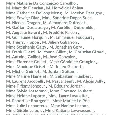
Mme Nathalie Da Conceicao Carvalho
M. Marc de Fleurian
M. Hervé de Lépinau
Mme Catherine Dellong Meng
M. Jocelyn Dessigny
Mme Edwige Diaz
Mme Sandrine Dogor-Such
M. Nicolas Dragon
M. Alexandre Dufosset
M. Gaëtan Dussausaye
M. Aurélien Dutremble
M. Auguste Evrard
M. Frédéric Falcon
M. Guillaume Florquin
M. Emmanuel Fouquart
M. Thierry Frappé
M. Julien Gabarron
Mme Stéphanie Galzy
M. Jonathan Gery
M. Frank Giletti
M. Yoann Gillet
M. Christian Girard
M. Antoine Golliot
M. José Gonzalez
Mme Florence Goulet
Mme Géraldine Grangier
Mme Monique Griseti
M. Julien Guibert
M. Michel Guiniot
M. Jordan Guitton
Mme Marine Hamelet
M. Sébastien Humbert
M. Laurent Jacobelli
M. Pascal Jenft
M. Alexis Jolly
Mme Tiffany Joncour
M. Édouard Jordan
Mme Sylvie Josserand
Mme Florence Joubert
Mme Hélène Laporte
Mme Laure Lavalette
M. Robert Le Bourgeois
Mme Marine Le Pen
Mme Julie Lechanteux
Mme Nadine Lechon
Mme Gisèle Lelouis
Mme Katiana Levavasseur