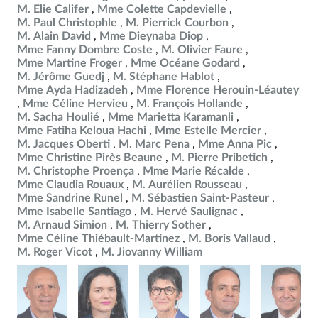
M. Elie Califer
Mme Colette Capdevielle
M. Paul Christophle
M. Pierrick Courbon
M. Alain David
Mme Dieynaba Diop
Mme Fanny Dombre Coste
M. Olivier Faure
Mme Martine Froger
Mme Océane Godard
M. Jérôme Guedj
M. Stéphane Hablot
Mme Ayda Hadizadeh
Mme Florence Herouin-Léautey
Mme Céline Hervieu
M. François Hollande
M. Sacha Houlié
Mme Marietta Karamanli
Mme Fatiha Keloua Hachi
Mme Estelle Mercier
M. Jacques Oberti
M. Marc Pena
Mme Anna Pic
Mme Christine Pirès Beaune
M. Pierre Pribetich
M. Christophe Proença
Mme Marie Récalde
Mme Claudia Rouaux
M. Aurélien Rousseau
Mme Sandrine Runel
M. Sébastien Saint-Pasteur
Mme Isabelle Santiago
M. Hervé Saulignac
M. Arnaud Simion
M. Thierry Sother
Mme Céline Thiébault-Martinez
M. Boris Vallaud
M. Roger Vicot
M. Jiovanny William