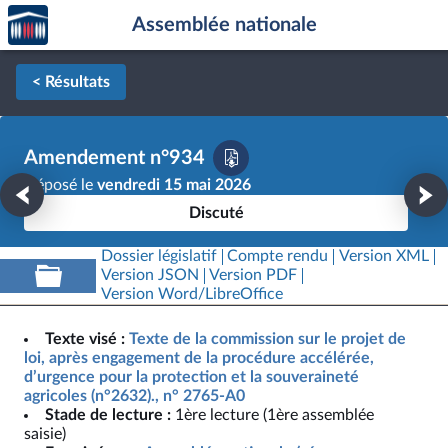
Accèder
Aller au contenu
Aller en bas de la page
Assemblée nationale
à la
page
d'accueil
< Résultats
Amendement n°934
Déposé le
vendredi 15 mai 2026
Discuté
Dossier législatif
Compte rendu
Version XML
Version JSON
Version PDF
Version Word/LibreOffice
Texte visé :
Texte de la commission sur le projet de
loi, après engagement de la procédure accélérée,
d’urgence pour la protection et la souveraineté
agricoles (n°2632)., n° 2765-A0
Stade de lecture :
1ère lecture (1ère assemblée
saisie)