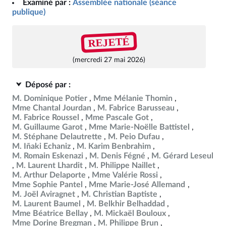
Examiné par :
Assemblée nationale (séance
publique)
REJETÉ
(mercredi 27 mai 2026)
Déposé par :
M. Dominique Potier
Mme Mélanie Thomin
Mme Chantal Jourdan
M. Fabrice Barusseau
M. Fabrice Roussel
Mme Pascale Got
M. Guillaume Garot
Mme Marie-Noëlle Battistel
M. Stéphane Delautrette
M. Peio Dufau
M. Iñaki Echaniz
M. Karim Benbrahim
M. Romain Eskenazi
M. Denis Fégné
M. Gérard Leseul
M. Laurent Lhardit
M. Philippe Naillet
M. Arthur Delaporte
Mme Valérie Rossi
Mme Sophie Pantel
Mme Marie-José Allemand
M. Joël Aviragnet
M. Christian Baptiste
M. Laurent Baumel
M. Belkhir Belhaddad
Mme Béatrice Bellay
M. Mickaël Bouloux
Mme Dorine Bregman
M. Philippe Brun