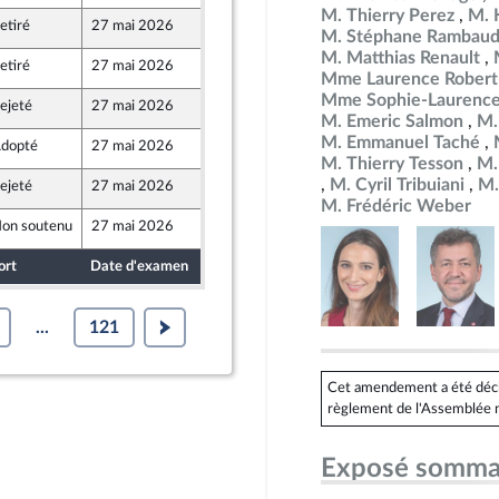
M. Thierry Perez
M. 
etiré
27 mai 2026
11 mai 2026
M. Stéphane Rambau
M. Matthias Renault
etiré
27 mai 2026
14 mai 2026
Mme Laurence Robert
Mme Sophie-Laurence
ejeté
27 mai 2026
15 mai 2026
M. Emeric Salmon
M.
M. Emmanuel Taché
dopté
27 mai 2026
15 mai 2026
M. Thierry Tesson
M.
M. Cyril Tribuiani
M.
ejeté
27 mai 2026
15 mai 2026
 Populaire
M. Frédéric Weber
on soutenu
27 mai 2026
14 mai 2026
ort
Date d'examen
Date de dépôt
...
121
Cet amendement a été déclar
règlement de l'Assemblée n
Exposé somma