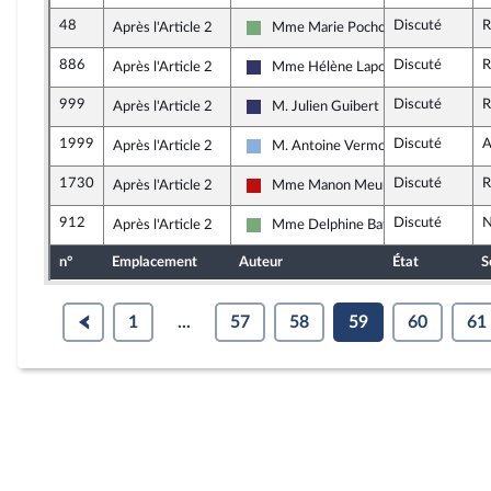
48
Discuté
R
Après l'Article 2
Mme Marie Pochon
Écologiste et Social
886
Discuté
R
Après l'Article 2
Mme Hélène Laporte
Rassemblement National
999
Discuté
R
Après l'Article 2
M. Julien Guibert
Rassemblement National
1999
Discuté
A
Après l'Article 2
M. Antoine Vermorel-Marques
Droite Républicaine
1730
Discuté
R
Après l'Article 2
Mme Manon Meunier
La France insoumise - Nouveau Front
912
Discuté
N
Après l'Article 2
Mme Delphine Batho
Écologiste et Social
n°
Emplacement
Auteur
État
S
1
...
57
58
59
60
61