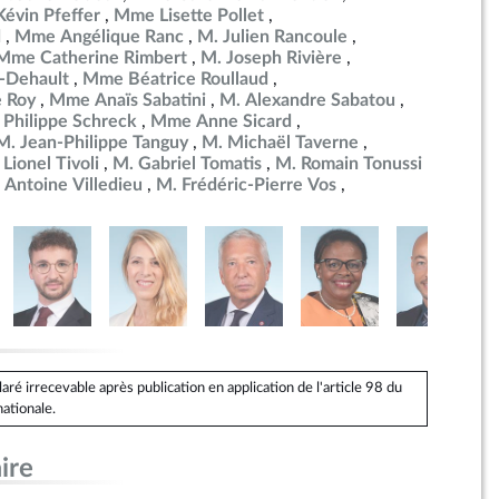
Kévin Pfeffer
Mme Lisette Pollet
d
Mme Angélique Ranc
M. Julien Rancoule
Mme Catherine Rimbert
M. Joseph Rivière
-Dehault
Mme Béatrice Roullaud
 Roy
Mme Anaïs Sabatini
M. Alexandre Sabatou
 Philippe Schreck
Mme Anne Sicard
M. Jean-Philippe Tanguy
M. Michaël Taverne
 Lionel Tivoli
M. Gabriel Tomatis
M. Romain Tonussi
 Antoine Villedieu
M. Frédéric-Pierre Vos
é irrecevable après publication en application de l'article 98 du
ationale.
ire