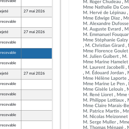
rrecevable
15 mai 2026
M. Roger Chudeau
M.
Mme Nathalie Da Conc
ejeté
27 mai 2026
15 mai 2026
M. Hervé de Lépinau
Mme Edwige Diaz
Mm
rrecevable
15 mai 2026
M. Alexandre Dufosse
 Territoires
M. Auguste Evrard
M.
ejeté
27 mai 2026
15 mai 2026
M. Emmanuel Fouquar
Mme Stéphanie Galzy
rrecevable
15 mai 2026
M. Christian Girard
Mme Florence Goulet
rrecevable
15 mai 2026
M. Julien Guibert
M. 
Mme Marine Hamelet
rrecevable
13 mai 2026
M. Laurent Jacobelli
M. Édouard Jordan
ejeté
27 mai 2026
14 mai 2026
Mme Hélène Laporte
Mme Marine Le Pen
rrecevable
15 mai 2026
Mme Gisèle Lelouis
rrecevable
15 mai 2026
M. René Lioret
Mme C
M. Philippe Lottiaux
rrecevable
15 mai 2026
Mme Claire Marais-Be
M. Patrice Martin
Mm
rrecevable
15 mai 2026
M. Nicolas Meizonnet
M. Serge Muller
Mme 
rrecevable
15 mai 2026
M. Thomas Ménagé