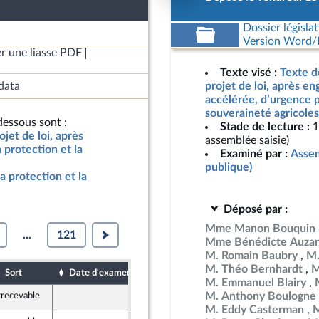
Dossier législat
Version Word/L
r une liasse PDF
Texte visé :
Texte d
data
projet de loi, après e
accélérée, d’urgence p
souveraineté agricoles
essous sont :
Stade de lecture :
1
jet de loi, après
assemblée saisie)
protection et la
Examiné par :
Assem
publique)
a protection et la
Déposé par :
Mme Manon Bouquin
...
121
Mme Bénédicte Auza
M. Romain Baubry
M.
M. Théo Bernhardt
M
Sort
Date d'examen
Date de dépôt
M. Emmanuel Blairy
M. Anthony Boulogne
rrecevable
15 mai 2026
M. Eddy Casterman
M