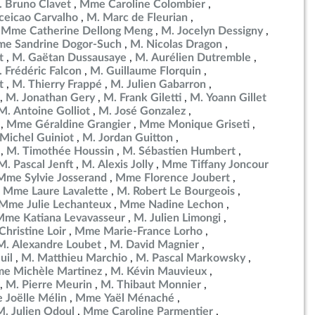
 Bruno Clavet
Mme Caroline Colombier
eicao Carvalho
M. Marc de Fleurian
Mme Catherine Dellong Meng
M. Jocelyn Dessigny
e Sandrine Dogor-Such
M. Nicolas Dragon
t
M. Gaëtan Dussausaye
M. Aurélien Dutremble
 Frédéric Falcon
M. Guillaume Florquin
t
M. Thierry Frappé
M. Julien Gabarron
M. Jonathan Gery
M. Frank Giletti
M. Yoann Gillet
M. Antoine Golliot
M. José Gonzalez
Mme Géraldine Grangier
Mme Monique Griseti
Michel Guiniot
M. Jordan Guitton
M. Timothée Houssin
M. Sébastien Humbert
M. Pascal Jenft
M. Alexis Jolly
Mme Tiffany Joncour
Mme Sylvie Josserand
Mme Florence Joubert
Mme Laure Lavalette
M. Robert Le Bourgeois
Mme Julie Lechanteux
Mme Nadine Lechon
Mme Katiana Levavasseur
M. Julien Limongi
hristine Loir
Mme Marie-France Lorho
M. Alexandre Loubet
M. David Magnier
uil
M. Matthieu Marchio
M. Pascal Markowsky
e Michèle Martinez
M. Kévin Mauvieux
M. Pierre Meurin
M. Thibaut Monnier
Joëlle Mélin
Mme Yaël Ménaché
M. Julien Odoul
Mme Caroline Parmentier