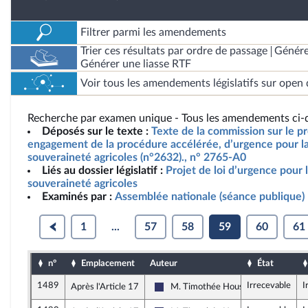
Filtrer parmi les amendements
Trier ces résultats par ordre de passage
Génére
Générer une liasse RTF
Voir tous les amendements législatifs sur open 
Recherche par examen unique - Tous les amendements ci-d
Déposés sur le texte :
Texte de la commission sur le pro
engagement de la procédure accélérée, d’urgence pour la 
souveraineté agricoles (n°2632)., n° 2765-A0
Liés au dossier législatif :
Projet de loi d’urgence pour l
souveraineté agricoles
Examinés par :
Assemblée nationale (séance publique)
1
...
57
58
59
60
61
n°
Emplacement
Auteur
État
1489
Irrecevable
I
Après l'Article 17
M. Timothée Houssin
Rassemblement National