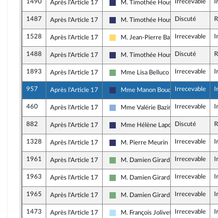
1490
Irrecevable
I
Après l'Article 17
M. Timothée Houssin
Rassemblement National
1487
Discuté
R
Après l'Article 17
M. Timothée Houssin
Rassemblement National
1528
Irrecevable
I
Après l'Article 17
M. Jean-Pierre Bataille
Libertés, Indépendants, Outre-mer et
1488
Discuté
R
Après l'Article 17
M. Timothée Houssin
Rassemblement National
1893
Irrecevable
I
Après l'Article 17
Mme Lisa Belluco
Écologiste et Social
957
Irrecevable
I
Après l'Article 17
Mme Manon Bouquin
Rassemblement National
460
Irrecevable
I
Après l'Article 17
Mme Valérie Bazin-Malgras
Droite Républicaine
882
Discuté
R
Après l'Article 17
Mme Hélène Laporte
Rassemblement National
1328
Irrecevable
I
Après l'Article 17
M. Pierre Meurin
Rassemblement National
1961
Irrecevable
I
Après l'Article 17
M. Damien Girard
Écologiste et Social
1963
Irrecevable
I
Après l'Article 17
M. Damien Girard
Écologiste et Social
1965
Irrecevable
I
Après l'Article 17
M. Damien Girard
Écologiste et Social
1473
Irrecevable
I
Après l'Article 17
M. François Jolivet
Horizons & Indépendants