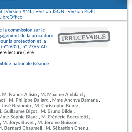
if
Version XML
Version JSON
Version PDF
ibreOffice
e la commission sur le
IRRECEVABLE
ngagement de la procédure
our la protection et la
 (n°2632)., n° 2765-A0
ère lecture (1ère
blée nationale (séance
M. Franck Allisio
M. Maxime Amblard
not
M. Philippe Ballard
Mme Anchya Bamana
 José Beaurain
M. Christophe Bentz
. Guillaume Bigot
M. Bruno Bilde
Mme Sophie Blanc
M. Frédéric Boccaletti
M. Jorys Bovet
M. Jérôme Buisson
. Bernard Chaumeil
M. Sébastien Chenu