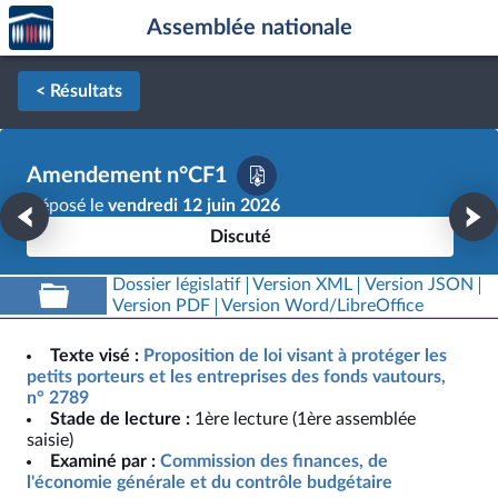
Accèder
Aller au contenu
Aller en bas de la page
Assemblée nationale
à la
page
d'accueil
< Résultats
Amendement n°CF1
Déposé le
vendredi 12 juin 2026
Discuté
Dossier législatif
Version XML
Version JSON
Version PDF
Version Word/LibreOffice
Texte visé :
Proposition de loi visant à protéger les
petits porteurs et les entreprises des fonds vautours,
n° 2789
Stade de lecture :
1ère lecture (1ère assemblée
saisie)
Examiné par :
Commission des finances, de
l'économie générale et du contrôle budgétaire