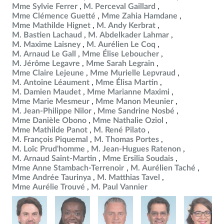
Mme Sylvie Ferrer
M. Perceval Gaillard
Mme Clémence Guetté
Mme Zahia Hamdane
Mme Mathilde Hignet
M. Andy Kerbrat
M. Bastien Lachaud
M. Abdelkader Lahmar
M. Maxime Laisney
M. Aurélien Le Coq
M. Arnaud Le Gall
Mme Élise Leboucher
M. Jérôme Legavre
Mme Sarah Legrain
Mme Claire Lejeune
Mme Murielle Lepvraud
M. Antoine Léaument
Mme Élisa Martin
M. Damien Maudet
Mme Marianne Maximi
Mme Marie Mesmeur
Mme Manon Meunier
M. Jean-Philippe Nilor
Mme Sandrine Nosbé
Mme Danièle Obono
Mme Nathalie Oziol
Mme Mathilde Panot
M. René Pilato
M. François Piquemal
M. Thomas Portes
M. Loïc Prud'homme
M. Jean-Hugues Ratenon
M. Arnaud Saint-Martin
Mme Ersilia Soudais
Mme Anne Stambach-Terrenoir
M. Aurélien Taché
Mme Andrée Taurinya
M. Matthias Tavel
Mme Aurélie Trouvé
M. Paul Vannier