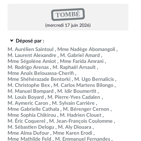
TOMBÉ
(mercredi 17 juin 2026)
Déposé par :
M. Aurélien Saintoul
Mme Nadège Abomangoli
M. Laurent Alexandre
M. Gabriel Amard
Mme Ségolène Amiot
Mme Farida Amrani
M. Rodrigo Arenas
M. Raphaël Arnault
Mme Anaïs Belouassa-Cherifi
Mme Shéhérazade Bentorki
M. Ugo Bernalicis
M. Christophe Bex
M. Carlos Martens Bilongo
M. Manuel Bompard
M. Idir Boumertit
M. Louis Boyard
M. Pierre-Yves Cadalen
M. Aymeric Caron
M. Sylvain Carrière
Mme Gabrielle Cathala
M. Bérenger Cernon
Mme Sophia Chikirou
M. Hadrien Clouet
M. Éric Coquerel
M. Jean-François Coulomme
M. Sébastien Delogu
M. Aly Diouara
Mme Alma Dufour
Mme Karen Erodi
Mme Mathilde Feld
M. Emmanuel Fernandes