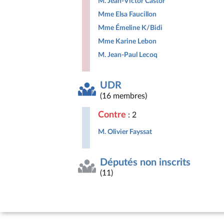
M. Jean-Victor Castor
Mme Elsa Faucillon
Mme Émeline K/Bidi
Mme Karine Lebon
M. Jean-Paul Lecoq
UDR
(16 membres)
Contre
: 2
M. Olivier Fayssat
Députés non inscrits
(11)