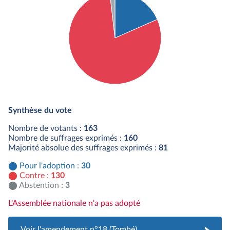
Détail du diagramme :
Pour : 30 députés
Synthèse du vote
Contre : 130 députés
Abstention : 3 députés
Nombre de votants :
163
Nombre de suffrages exprimés :
160
Majorité absolue des suffrages exprimés :
81
Pour l'adoption :
30
Contre :
130
Abstention :
3
L'Assemblée nationale n'a pas adopté
Voir l'amendement n°18 (Tombé)