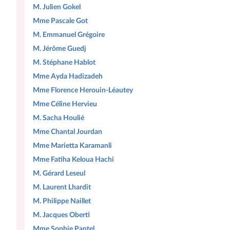
M. Julien Gokel
Mme Pascale Got
M. Emmanuel Grégoire
M. Jérôme Guedj
M. Stéphane Hablot
Mme Ayda Hadizadeh
Mme Florence Herouin-Léautey
Mme Céline Hervieu
M. Sacha Houlié
Mme Chantal Jourdan
Mme Marietta Karamanli
Mme Fatiha Keloua Hachi
M. Gérard Leseul
M. Laurent Lhardit
M. Philippe Naillet
M. Jacques Oberti
Mme Sophie Pantel