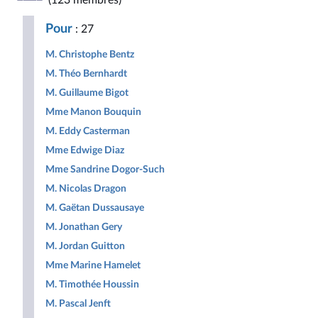
(123 membres)
Républicaine
pour
Populaire
la
Pour
: 27
République
M. Christophe Bentz
M. Théo Bernhardt
M. Guillaume Bigot
Mme Manon Bouquin
M. Eddy Casterman
Mme Edwige Diaz
Mme Sandrine Dogor-Such
M. Nicolas Dragon
M. Gaëtan Dussausaye
M. Jonathan Gery
M. Jordan Guitton
Mme Marine Hamelet
M. Timothée Houssin
M. Pascal Jenft