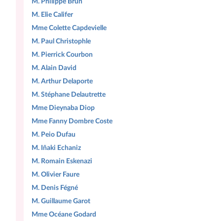
M. Philippe Brun
M. Elie Califer
Mme Colette Capdevielle
M. Paul Christophle
M. Pierrick Courbon
M. Alain David
M. Arthur Delaporte
M. Stéphane Delautrette
Mme Dieynaba Diop
Mme Fanny Dombre Coste
M. Peio Dufau
M. Iñaki Echaniz
M. Romain Eskenazi
M. Olivier Faure
M. Denis Fégné
M. Guillaume Garot
Mme Océane Godard