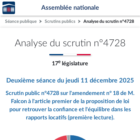
Accèder
Aller au contenu
Aller en bas de la page
Assemblée nationale
à la
page
Séance publique
Scrutins publics
Analyse du scrutin n°4728
d'accueil
Analyse du scrutin n°4728
e
17
législature
Deuxième séance du jeudi 11 décembre 2025
Scrutin public n°4728 sur l'amendement n° 18 de M.
Falcon à l'article premier de la proposition de loi
pour retrouver la confiance et l'équilibre dans les
rapports locatifs (première lecture).