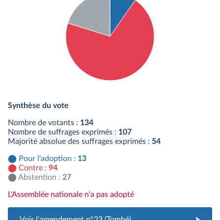
Détail du diagramme :
Pour : 13 députés
Synthèse du vote
Contre : 94 députés
Abstention : 27 députés
Nombre de votants :
134
Nombre de suffrages exprimés :
107
Majorité absolue des suffrages exprimés :
54
Pour l'adoption :
13
Contre :
94
Abstention :
27
L'Assemblée nationale n'a pas adopté
Voir l'amendement n°23 (Tombé)