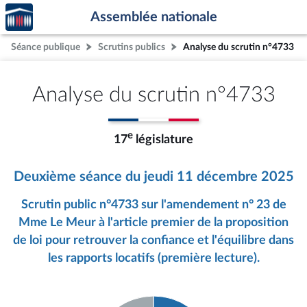
Accèder
Aller au contenu
Aller en bas de la page
Assemblée nationale
à la
page
Séance publique
Scrutins publics
Analyse du scrutin n°4733
d'accueil
Analyse du scrutin n°4733
e
17
législature
Deuxième séance du jeudi 11 décembre 2025
Scrutin public n°4733 sur l'amendement n° 23 de
Mme Le Meur à l'article premier de la proposition
de loi pour retrouver la confiance et l'équilibre dans
les rapports locatifs (première lecture).