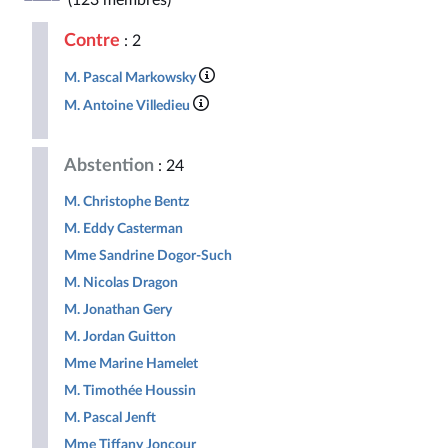
(123 membres)
Républicaine
pour
Populaire
la
Contre
: 2
République
M. Pascal Markowsky
M. Antoine Villedieu
Abstention
: 24
M. Christophe Bentz
M. Eddy Casterman
Mme Sandrine Dogor-Such
M. Nicolas Dragon
M. Jonathan Gery
M. Jordan Guitton
Mme Marine Hamelet
M. Timothée Houssin
M. Pascal Jenft
Mme Tiffany Joncour