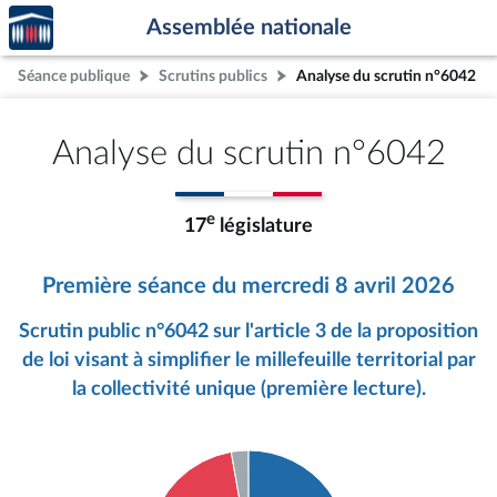
Accèder
Aller au contenu
Aller en bas de la page
Assemblée nationale
à la
page
Séance publique
Scrutins publics
Analyse du scrutin n°6042
d'accueil
Analyse du scrutin n°6042
e
17
législature
Première séance du mercredi 8 avril 2026
Scrutin public n°6042 sur l'article 3 de la proposition
de loi visant à simplifier le millefeuille territorial par
la collectivité unique (première lecture).