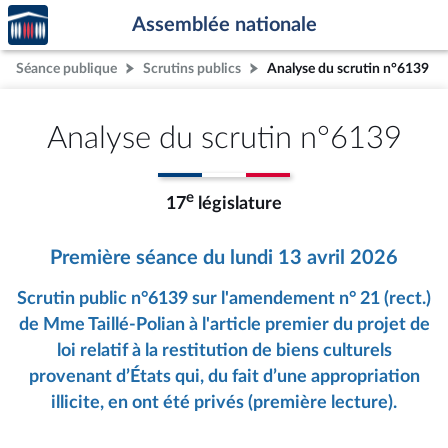
Accèder
Aller au contenu
Aller en bas de la page
Assemblée nationale
à la
page
Séance publique
Scrutins publics
Analyse du scrutin n°6139
d'accueil
Analyse du scrutin n°6139
e
17
législature
Première séance du lundi 13 avril 2026
Scrutin public n°6139 sur l'amendement n° 21 (rect.)
de Mme Taillé-Polian à l'article premier du projet de
loi relatif à la restitution de biens culturels
provenant d’États qui, du fait d’une appropriation
illicite, en ont été privés (première lecture).