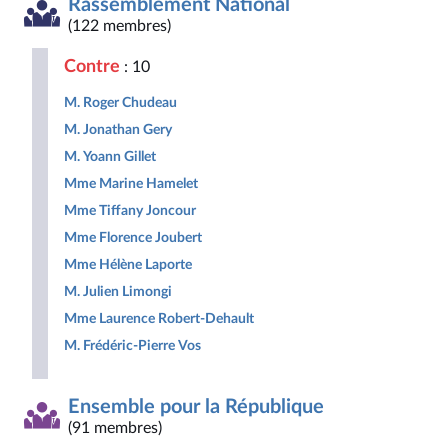
Rassemblement National
Démocrate
des
non
Nouveau
et
et
droites
inscrits
Front
Territoir
(122 membres)
Républicaine
pour
Populaire
la
Contre
: 10
République
M. Roger Chudeau
M. Jonathan Gery
M. Yoann Gillet
Mme Marine Hamelet
Mme Tiffany Joncour
Mme Florence Joubert
Mme Hélène Laporte
M. Julien Limongi
Mme Laurence Robert-Dehault
M. Frédéric-Pierre Vos
Ensemble pour la République
(91 membres)