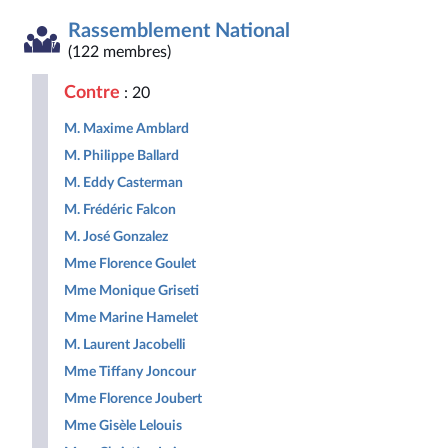
la
insoumise
apparentés
Social
Indépendants
Outre-
Gauche
Union
Députés
République
-
mer
Rassemblement National
Démocrate
des
non
Nouveau
et
et
droites
inscrits
Front
Territoir
(122 membres)
Républicaine
pour
Populaire
la
Contre
: 20
République
M. Maxime Amblard
M. Philippe Ballard
M. Eddy Casterman
M. Frédéric Falcon
M. José Gonzalez
Mme Florence Goulet
Mme Monique Griseti
Mme Marine Hamelet
M. Laurent Jacobelli
Mme Tiffany Joncour
Mme Florence Joubert
Mme Gisèle Lelouis