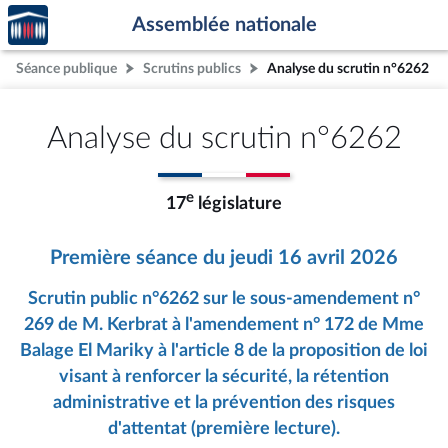
Accèder
Aller au contenu
Aller en bas de la page
Assemblée nationale
à la
page
Séance publique
Scrutins publics
Analyse du scrutin n°6262
d'accueil
Analyse du scrutin n°6262
e
17
législature
Première séance du jeudi 16 avril 2026
Scrutin public n°6262 sur le sous-amendement n°
269 de M. Kerbrat à l'amendement n° 172 de Mme
Balage El Mariky à l'article 8 de la proposition de loi
visant à renforcer la sécurité, la rétention
administrative et la prévention des risques
d'attentat (première lecture).