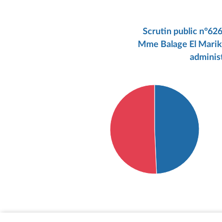
Scrutin public n°6
Mme Balage El Mariky à
administ
Détail du diagramme :
Pour : 70 députés
Contre : 72 députés