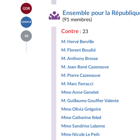
page
Horizons
Accéder
du
&
GDR
à la
groupe
Ensemble pour la Républiqu
Indépendants
page
Libertés,
Accéder
(91 membres)
du
Indépendants,
UDDPLR
à la
groupe
Outre-
page
Gauche
Contre
: 23
mer
Accéder
du
Démocrate
et
NI
à la
groupe
et
Territoires
M. Hervé Berville
page
Union
Républicaine
du
des
M. Florent Boudié
groupe
droites
Députés
M. Anthony Brosse
pour
non
la
M. Jean-René Cazeneuve
inscrits
République
M. Pierre Cazeneuve
M. Marc Ferracci
Mme Anne Genetet
M. Guillaume Gouffier Valente
Mme Olivia Grégoire
Mme Catherine Ibled
Mme Sandrine Lalanne
Mme Nicole Le Peih