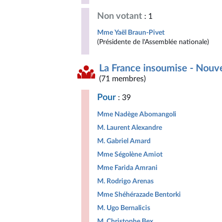
Non votant
: 1
Mme Yaël Braun-Pivet
(Présidente de l'Assemblée nationale)
La France insoumise - Nouv
(71 membres)
Pour
: 39
Mme Nadège Abomangoli
M. Laurent Alexandre
M. Gabriel Amard
Mme Ségolène Amiot
Mme Farida Amrani
M. Rodrigo Arenas
Mme Shéhérazade Bentorki
M. Ugo Bernalicis
M. Christophe Bex