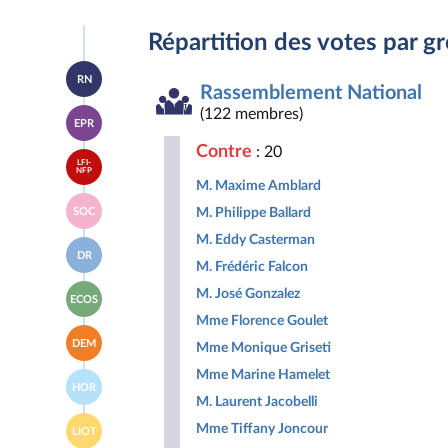
Répartition des votes par g
Accéder
RN
à la
Rassemblement National
page
Accéder
(122 membres)
du
EPR
à la
groupe
page
Rassemblement
Contre
: 20
Accéder
du
National
LFI-
à la
NFP
groupe
M. Maxime Amblard
page
Ensemble
Accéder
du
pour
M. Philippe Ballard
SOC
à la
groupe
la
page
La
M. Eddy Casterman
République
Accéder
du
France
DR
à la
groupe
M. Frédéric Falcon
insoumise
page
Socialistes
-
Accéder
du
M. José Gonzalez
et
Nouveau
ECOS
à la
groupe
apparentés
Front
Mme Florence Goulet
page
Droite
Populaire
Accéder
du
Républicaine
DEM
Mme Monique Griseti
à la
groupe
page
Écologiste
Mme Marine Hamelet
Accéder
du
et
HOR
à la
groupe
Social
M. Laurent Jacobelli
page
Les
Accéder
du
Mme Tiffany Joncour
Démocrates
LIOT
à la
groupe