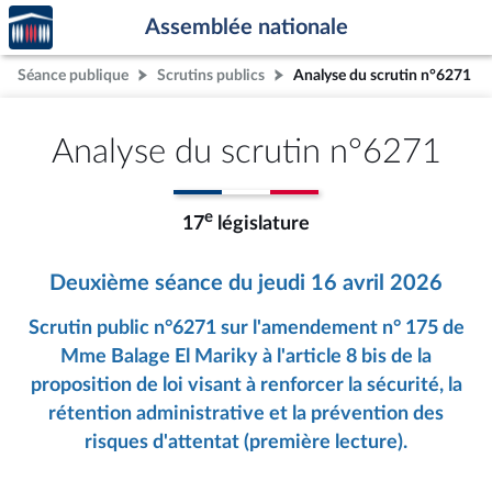
Accèder
Aller au contenu
Aller en bas de la page
Assemblée nationale
à la
page
Séance publique
Scrutins publics
Analyse du scrutin n°6271
d'accueil
Analyse du scrutin n°6271
e
17
législature
Deuxième séance du jeudi 16 avril 2026
Scrutin public n°6271 sur l'amendement n° 175 de
Mme Balage El Mariky à l'article 8 bis de la
proposition de loi visant à renforcer la sécurité, la
rétention administrative et la prévention des
risques d'attentat (première lecture).