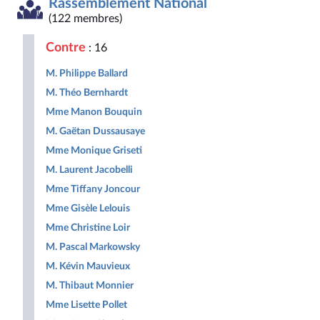
Rassemblement National
Démocrate
des
non
Nouveau
et
et
droites
inscrits
Front
Territoir
(122 membres)
Républicaine
pour
Populaire
la
Contre
: 16
République
M. Philippe Ballard
M. Théo Bernhardt
Mme Manon Bouquin
M. Gaëtan Dussausaye
Mme Monique Griseti
M. Laurent Jacobelli
Mme Tiffany Joncour
Mme Gisèle Lelouis
Mme Christine Loir
M. Pascal Markowsky
M. Kévin Mauvieux
M. Thibaut Monnier
Mme Lisette Pollet