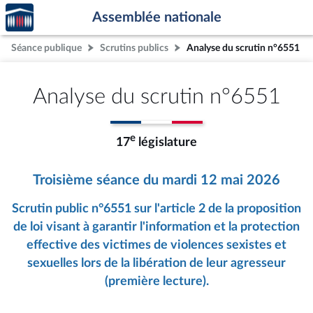
Accèder
Aller au contenu
Aller en bas de la page
Assemblée nationale
à la
page
Séance publique
Scrutins publics
Analyse du scrutin n°6551
d'accueil
Analyse du scrutin n°6551
e
17
législature
Troisième séance du mardi 12 mai 2026
Scrutin public n°6551 sur l'article 2 de la proposition
de loi visant à garantir l'information et la protection
effective des victimes de violences sexistes et
sexuelles lors de la libération de leur agresseur
(première lecture).