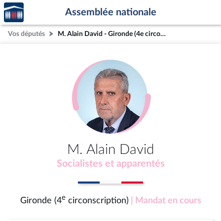
Accèder
Aller au contenu
Aller en bas de la page
Assemblée nationale
à la
page
Vos députés
M. Alain David - Gironde (4e circonscription)
d'accueil
M. Alain David
Socialistes et apparentés
e
Gironde (4
circonscription)
| Mandat en cours