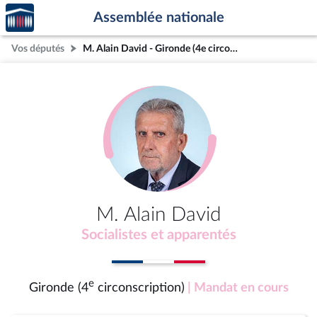
Accèder
Aller au contenu
Aller en bas de la page
Assemblée nationale
à la
page
Vos députés
M. Alain David - Gironde (4e circonscription)
d'accueil
M. Alain David
Socialistes et apparentés
e
Gironde (4
circonscription)
| Mandat en cours