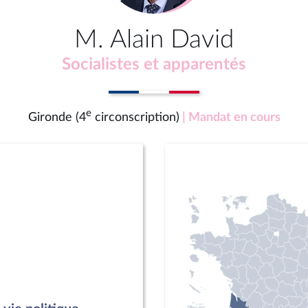
M. Alain David
Socialistes et apparentés
e
Gironde (4
circonscription)
| Mandat en cours