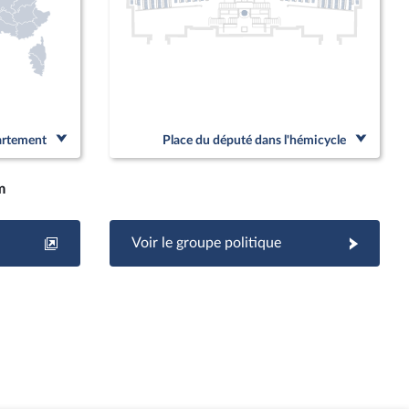
partement
Place du député dans l'hémicycle
m
Voir le groupe politique