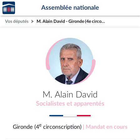
Accèder
Aller au contenu
Aller en bas de la page
Assemblée nationale
à la
page
Vos députés
M. Alain David - Gironde (4e circonscription)
d'accueil
M. Alain David
Socialistes et apparentés
e
Gironde (4
circonscription)
| Mandat en cours