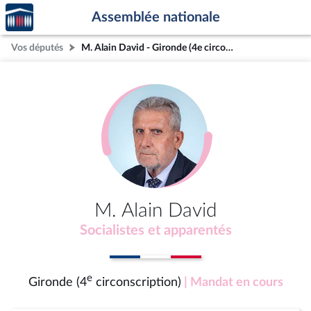
Accèder
Aller au contenu
Aller en bas de la page
Assemblée nationale
à la
page
Vos députés
M. Alain David - Gironde (4e circonscription)
d'accueil
M. Alain David
Socialistes et apparentés
e
Gironde (4
circonscription)
| Mandat en cours