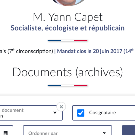
M. Yann Capet
Socialiste, écologiste et républicain
e
e
is (7
circonscription)
| Mandat clos le 20 juin 2017 (14
Documents (archives)
de document
Cosignataire
on
Ordonner par