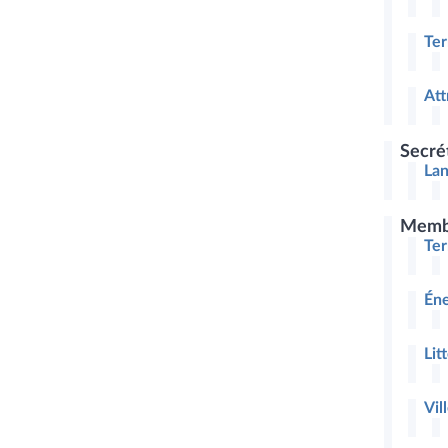
Ter
Att
Secré
Lan
Memb
Ter
Éne
Lit
Vil