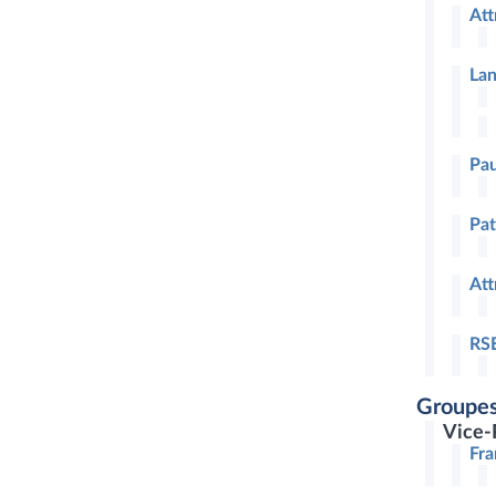
Att
Lan
Pau
Pat
Att
RSE
Groupes
Vice-
Fra