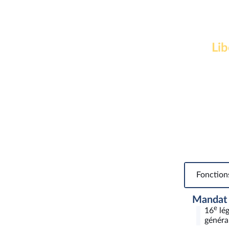
Lib
Fonction
Mandat
e
16
lég
général