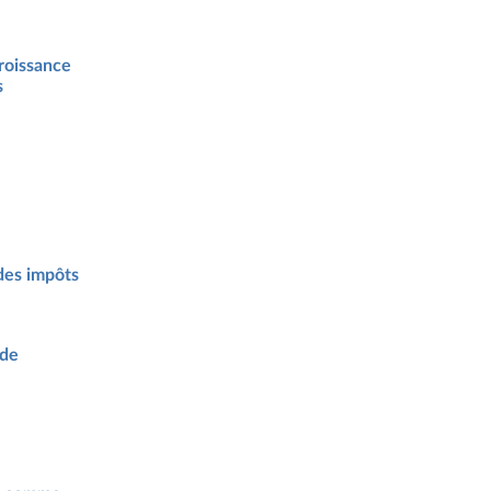
croissance
s
des impôts
 de