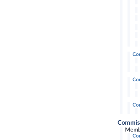
Com
Com
Com
Commiss
Memb
Com