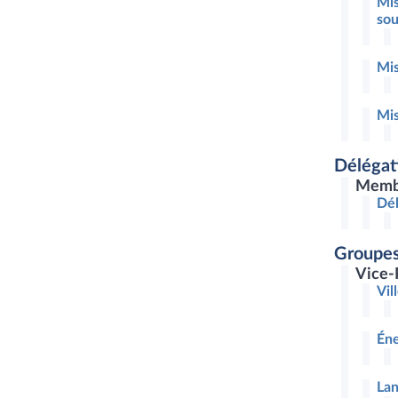
Mis
sou
Mis
Mis
Délégat
Memb
Dél
Groupes
Vice-
Vil
Éne
Lan