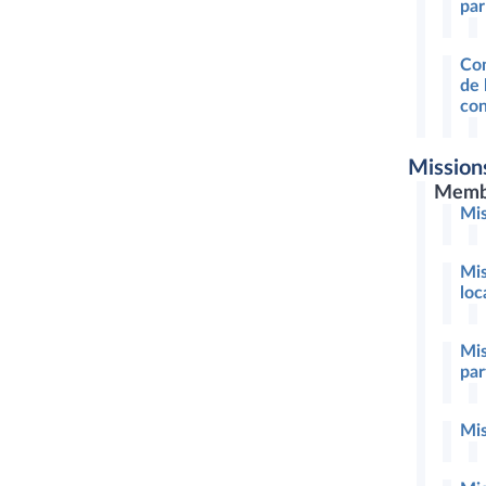
par
Com
de 
con
Mission
Memb
Mis
Mis
loc
Mis
par
Mis