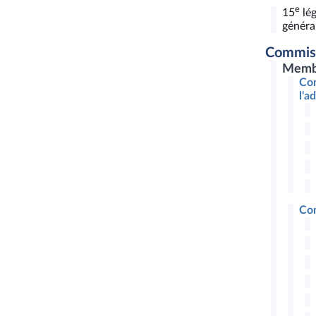
e
15
lég
général
Commis
Memb
Com
l'a
Com