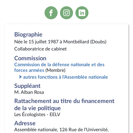
Voir
Voir
Voir
la
la
la
page
page
page
Facebook
Instagram
Linkedin
Biographie
Née le 15 juillet 1987 à Montbéliard (Doubs)
Collaboratrice de cabinet
Commission
Commission de la défense nationale et des
forces armées
(Membre)
autres fonctions à l'Assemblée nationale
Suppléant
M. Alban Rosa
Rattachement au titre du financement
de la vie politique
Les Écologistes - EELV
Adresse
Assemblée nationale, 126 Rue de l'Université,