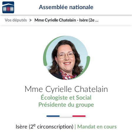
Accèder
Aller au contenu
Aller en bas de la page
Assemblée nationale
à la
page
Vos députés
Mme Cyrielle Chatelain - Isère (2e circonscription)
d'accueil
Mme Cyrielle Chatelain
Écologiste et Social
Présidente du groupe
e
Isère (2
circonscription)
| Mandat en cours