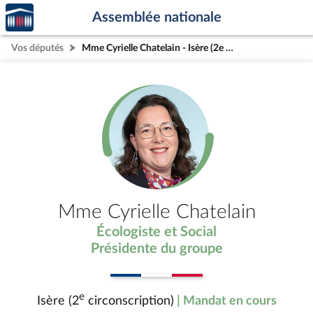
Accèder
Aller au contenu
Aller en bas de la page
Assemblée nationale
à la
page
Vos députés
Mme Cyrielle Chatelain - Isère (2e circonscription)
d'accueil
Mme Cyrielle Chatelain
Écologiste et Social
Présidente du groupe
e
Isère (2
circonscription)
| Mandat en cours