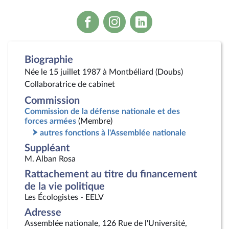
Voir
Voir
Voir
la
la
la
page
page
page
Facebook
Instagram
Linkedin
Biographie
Née le 15 juillet 1987 à Montbéliard (Doubs)
Collaboratrice de cabinet
Commission
Commission de la défense nationale et des
forces armées
(Membre)
autres fonctions à l'Assemblée nationale
Suppléant
M. Alban Rosa
Rattachement au titre du financement
de la vie politique
Les Écologistes - EELV
Adresse
Assemblée nationale, 126 Rue de l'Université,