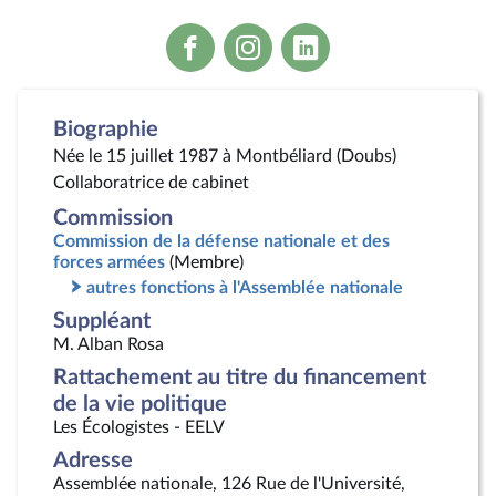
Voir
Voir
Voir
la
la
la
page
page
page
Facebook
Instagram
Linkedin
Biographie
Née le 15 juillet 1987 à Montbéliard (Doubs)
Collaboratrice de cabinet
Commission
Commission de la défense nationale et des
forces armées
(Membre)
autres fonctions à l'Assemblée nationale
Suppléant
M. Alban Rosa
Rattachement au titre du financement
de la vie politique
Les Écologistes - EELV
Adresse
Assemblée nationale, 126 Rue de l'Université,