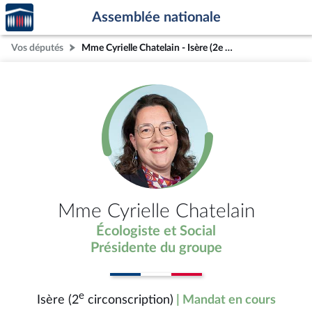
Accèder
Aller au contenu
Aller en bas de la page
Assemblée nationale
à la
page
Vos députés
Mme Cyrielle Chatelain - Isère (2e circonscription)
d'accueil
Mme Cyrielle Chatelain
Écologiste et Social
Présidente du groupe
e
Isère (2
circonscription)
| Mandat en cours