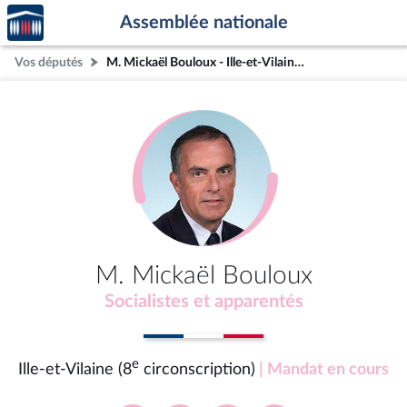
Accèder
Aller au contenu
Aller en bas de la page
Assemblée nationale
à la
page
Vos députés
M. Mickaël Bouloux - Ille-et-Vilaine (8e circonscription)
d'accueil
M. Mickaël Bouloux
Socialistes et apparentés
e
Ille-et-Vilaine (8
circonscription)
| Mandat en cours