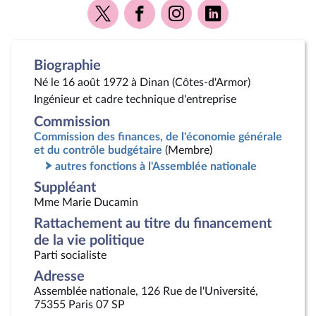
Voir
Voir
Voir
Voir
la
la
la
la
page
page
page
page
Twitter
Facebook
Instagram
Linkedin
Biographie
Né le 16 août 1972 à Dinan (Côtes-d'Armor)
Ingénieur et cadre technique d'entreprise
Commission
Commission des finances, de l'économie générale
et du contrôle budgétaire
(Membre)
autres fonctions à l'Assemblée nationale
Suppléant
Mme Marie Ducamin
Rattachement au titre du financement
de la vie politique
Parti socialiste
Adresse
Assemblée nationale, 126 Rue de l'Université,
75355 Paris 07 SP