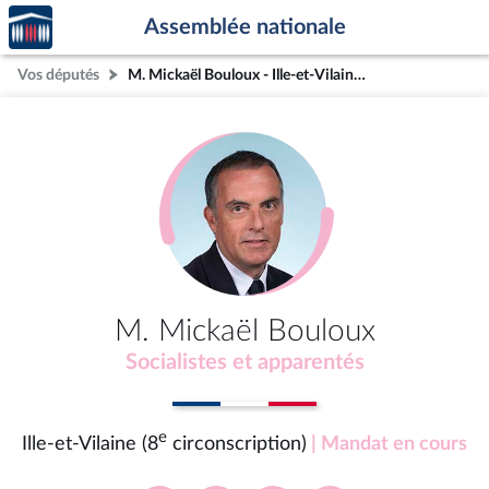
Accèder
Aller au contenu
Aller en bas de la page
Assemblée nationale
à la
page
Vos députés
M. Mickaël Bouloux - Ille-et-Vilaine (8e circonscription)
d'accueil
M. Mickaël Bouloux
Socialistes et apparentés
e
Ille-et-Vilaine (8
circonscription)
| Mandat en cours