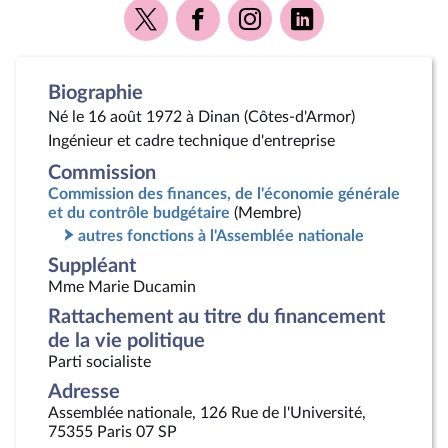
Voir
Voir
Voir
Voir
la
la
la
la
page
page
page
page
Twitter
Facebook
Instagram
Linkedin
Biographie
Né le 16 août 1972 à Dinan (Côtes-d'Armor)
Ingénieur et cadre technique d'entreprise
Commission
Commission des finances, de l'économie générale
et du contrôle budgétaire
(Membre)
autres fonctions à l'Assemblée nationale
Suppléant
Mme Marie Ducamin
Rattachement au titre du financement
de la vie politique
Parti socialiste
Adresse
Assemblée nationale, 126 Rue de l'Université,
75355 Paris 07 SP