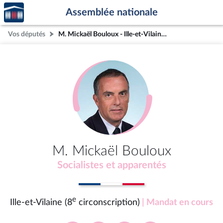
Accèder
Aller au contenu
Aller en bas de la page
Assemblée nationale
à la
page
Vos députés
M. Mickaël Bouloux - Ille-et-Vilaine (8e circonscription)
d'accueil
M. Mickaël Bouloux
Socialistes et apparentés
e
Ille-et-Vilaine (8
circonscription)
| Mandat en cours