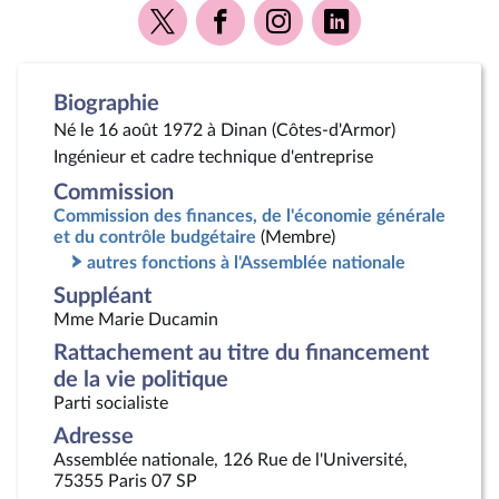
Voir
Voir
Voir
Voir
la
la
la
la
page
page
page
page
Twitter
Facebook
Instagram
Linkedin
Biographie
Né le 16 août 1972 à Dinan (Côtes-d'Armor)
Ingénieur et cadre technique d'entreprise
Commission
Commission des finances, de l'économie générale
et du contrôle budgétaire
(Membre)
autres fonctions à l'Assemblée nationale
Suppléant
Mme Marie Ducamin
Rattachement au titre du financement
de la vie politique
Parti socialiste
Adresse
Assemblée nationale, 126 Rue de l'Université,
75355 Paris 07 SP