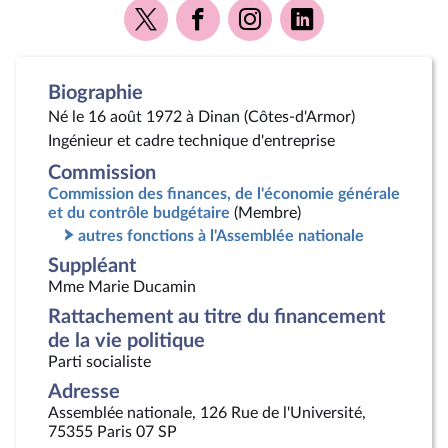
Voir
Voir
Voir
Voir
la
la
la
la
page
page
page
page
Twitter
Facebook
Instagram
Linkedin
Biographie
Né le 16 août 1972 à Dinan (Côtes-d'Armor)
Ingénieur et cadre technique d'entreprise
Commission
Commission des finances, de l'économie générale
et du contrôle budgétaire
(Membre)
autres fonctions à l'Assemblée nationale
Suppléant
Mme Marie Ducamin
Rattachement au titre du financement
de la vie politique
Parti socialiste
Adresse
Assemblée nationale, 126 Rue de l'Université,
75355 Paris 07 SP