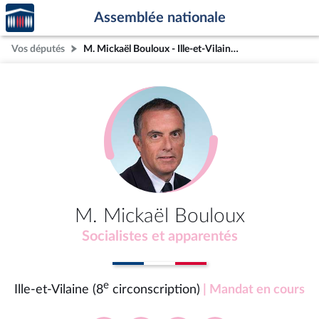
Accèder
Aller au contenu
Aller en bas de la page
Assemblée nationale
à la
page
Vos députés
M. Mickaël Bouloux - Ille-et-Vilaine (8e circonscription)
d'accueil
M. Mickaël Bouloux
Socialistes et apparentés
e
Ille-et-Vilaine (8
circonscription)
| Mandat en cours