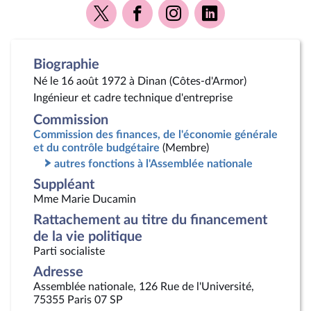
Voir
Voir
Voir
Voir
la
la
la
la
page
page
page
page
Twitter
Facebook
Instagram
Linkedin
Biographie
Né le 16 août 1972 à Dinan (Côtes-d'Armor)
Ingénieur et cadre technique d'entreprise
Commission
Commission des finances, de l'économie générale
et du contrôle budgétaire
(Membre)
autres fonctions à l'Assemblée nationale
Suppléant
Mme Marie Ducamin
Rattachement au titre du financement
de la vie politique
Parti socialiste
Adresse
Assemblée nationale, 126 Rue de l'Université,
75355 Paris 07 SP