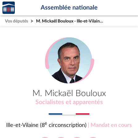
Accèder
Aller au contenu
Aller en bas de la page
Assemblée nationale
à la
page
Vos députés
M. Mickaël Bouloux - Ille-et-Vilaine (8e circonscription)
d'accueil
M. Mickaël Bouloux
Socialistes et apparentés
e
Ille-et-Vilaine (8
circonscription)
| Mandat en cours