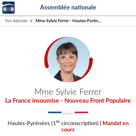
Accèder
Aller au contenu
Aller en bas de la page
Assemblée nationale
à la
page
Vos députés
Mme Sylvie Ferrer - Hautes-Pyrénées (1re circonscription)
d'accueil
Mme Sylvie Ferrer
La France insoumise - Nouveau Front Populaire
re
Hautes-Pyrénées (1
circonscription)
| Mandat en
cours