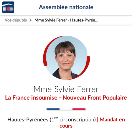
Accèder
Aller au contenu
Aller en bas de la page
Assemblée nationale
à la
page
Vos députés
Mme Sylvie Ferrer - Hautes-Pyrénées (1re circonscription)
d'accueil
Mme Sylvie Ferrer
La France insoumise - Nouveau Front Populaire
re
Hautes-Pyrénées (1
circonscription)
| Mandat en
cours