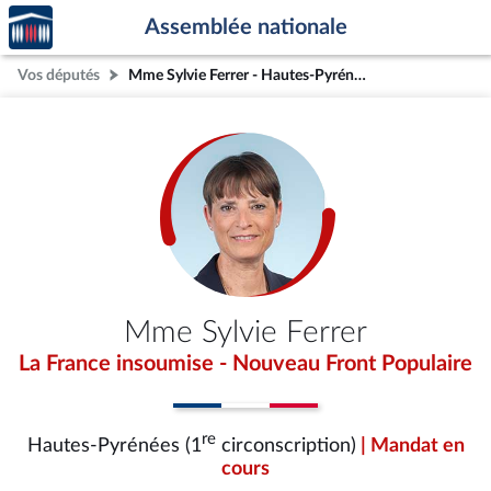
Accèder
Aller au contenu
Aller en bas de la page
Assemblée nationale
à la
page
Vos députés
Mme Sylvie Ferrer - Hautes-Pyrénées (1re circonscription)
d'accueil
Mme Sylvie Ferrer
La France insoumise - Nouveau Front Populaire
re
Hautes-Pyrénées (1
circonscription)
| Mandat en
cours