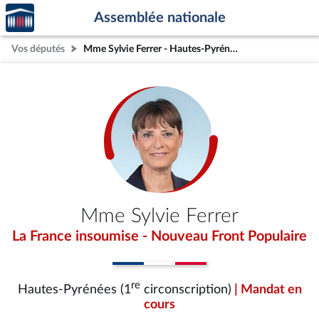
Accèder
Aller au contenu
Aller en bas de la page
Assemblée nationale
à la
page
Vos députés
Mme Sylvie Ferrer - Hautes-Pyrénées (1re circonscription)
d'accueil
Mme Sylvie Ferrer
La France insoumise - Nouveau Front Populaire
re
Hautes-Pyrénées (1
circonscription)
| Mandat en
cours