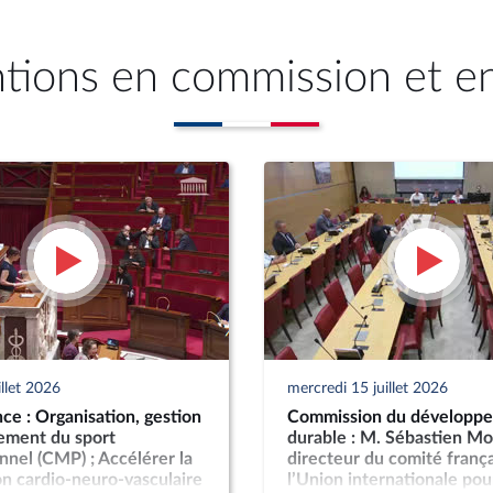
ntions en commission et e
illet 2026
mercredi 15 juillet 2026
ce : Organisation, gestion
Commission du développ
cement du sport
durable : M. Sébastien Mo
nnel (CMP) ; Accélérer la
directeur du comité frança
n cardio-neuro-vasculaire
l’Union internationale pour