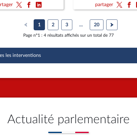
Pour une montagne vivante
conservation de la nature
rtager
partager
raine (CMP)
1
2
3
...
20
Page n°1 : 4 résultats affichés sur un total de 77
es les interventions
Actualité parlementaire