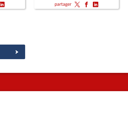
 (UICN)
défense
partager