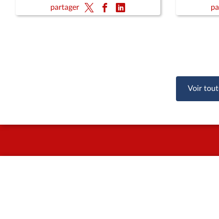
(CMP) ; Pour une montagne vivante
(CMP) ; 
partager
pa
et souveraine (CMP)
et souve
Voir tout