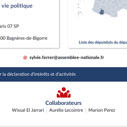
vie politique
aris 07 SP
200 Bagnères-de-Bigorre
Liste des député(e)s du dé
@
sylvie.ferrer@assemblee-nationale.fr
 la déclaration d'intérêts et d'activités
Collaborateurs
Wissal El Jarrari
Aurélie Lecointre
Marion Perez