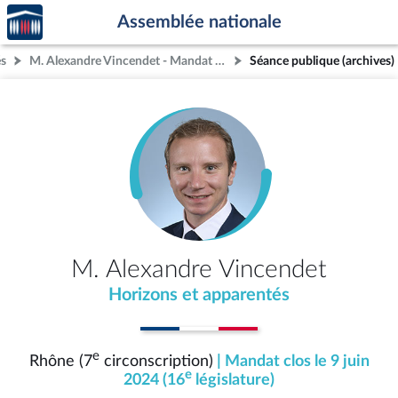
Accèder
Aller au contenu
Aller en bas de la page
Assemblée nationale
à la
page
és
M. Alexandre Vincendet - Mandat clos - Rhône (7e circonscription)
Séance publique (archives)
d'accueil
M. Alexandre Vincendet
Horizons et apparentés
e
Rhône (7
circonscription)
| Mandat clos le 9 juin
e
2024 (16
législature)