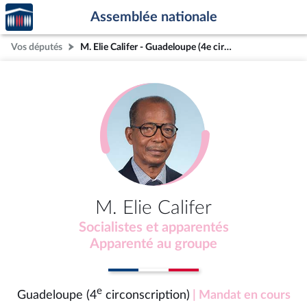
Accèder
Aller au contenu
Aller en bas de la page
Assemblée nationale
à la
page
Vos députés
M. Elie Califer - Guadeloupe (4e circonscription)
d'accueil
M. Elie Califer
Socialistes et apparentés
Apparenté au groupe
e
Guadeloupe (4
circonscription)
| Mandat en cours