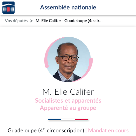
Accèder
Aller au contenu
Aller en bas de la page
Assemblée nationale
à la
page
Vos députés
M. Elie Califer - Guadeloupe (4e circonscription)
d'accueil
M. Elie Califer
Socialistes et apparentés
Apparenté au groupe
e
Guadeloupe (4
circonscription)
| Mandat en cours