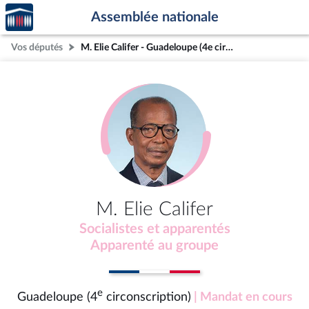
Accèder
Aller au contenu
Aller en bas de la page
Assemblée nationale
à la
page
Vos députés
M. Elie Califer - Guadeloupe (4e circonscription)
d'accueil
M. Elie Califer
Socialistes et apparentés
Apparenté au groupe
e
Guadeloupe (4
circonscription)
| Mandat en cours